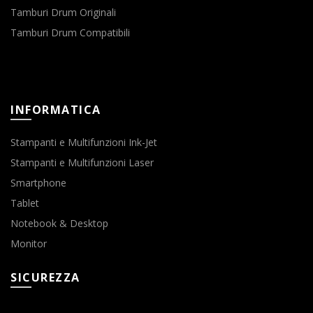
Tamburi Drum Originali
Tamburi Drum Compatibili
INFORMATICA
Stampanti e Multifunzioni Ink-Jet
Stampanti e Multifunzioni Laser
Smartphone
Tablet
Notebook & Desktop
Monitor
SICUREZZA