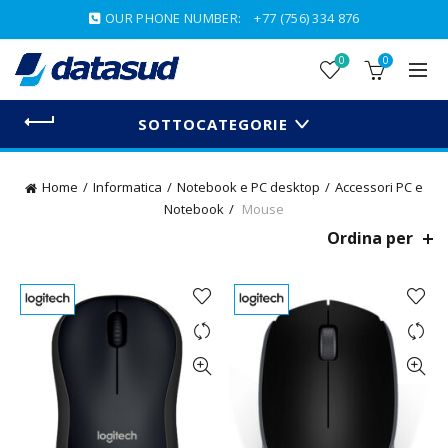
OUR PHONE NUMBER:
+77 (756) 334 876
0
0
SOTTOCATEGORIE
Home
Informatica
Notebook e PC desktop
Accessori PC e
Notebook
Mouse
Ordina per