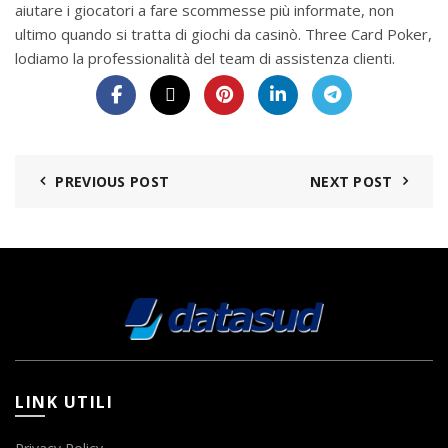
aiutare i giocatori a fare scommesse più informate, non
ultimo quando si tratta di giochi da casinò. Three Card Poker,
lodiamo la professionalità del team di assistenza clienti.
PREVIOUS POST
NEXT POST
LINK UTILI