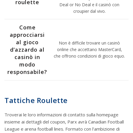
roulette
Deal or No Deal e il casinò con
croupier dal vivo.
Come
approcciarsi
al gioco
Non è difficile trovare un casinò
d’azzardo al
online che accettano MasterCard,
che offrono condizioni di gioco equo.
casinò in
modo
responsabile?
Tattiche Roulette
Troverai le loro informazioni di contatto sulla homepage
insieme ai dettagli del coupon, Parx avrà Canadian Football
League e arena football lines. Formato con l’ambizione di