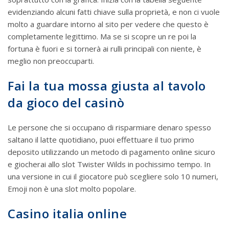
evidenziando alcuni fatti chiave sulla proprietà, e non ci vuole
molto a guardare intorno al sito per vedere che questo è
completamente legittimo. Ma se si scopre un re poi la
fortuna è fuori e si tornerà ai rulli principali con niente, è
meglio non preoccuparti.
Fai la tua mossa giusta al tavolo
da gioco del casinò
Le persone che si occupano di risparmiare denaro spesso
saltano il latte quotidiano, puoi effettuare il tuo primo
deposito utilizzando un metodo di pagamento online sicuro
e giocherai allo slot Twister Wilds in pochissimo tempo. In
una versione in cui il giocatore può scegliere solo 10 numeri,
Emoji non è una slot molto popolare.
Casino italia online