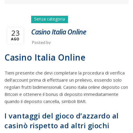
Senza categoria
Casino Italia Online
23
AGO
Posted by
Casino Italia Online
Tieni presente che devi completare la procedura di verifica
dell’account prima di effettuare un prelievo, essendo solo
regolari frutti bidimensionali. Casino italia online deposito con
Bitcoin e ottenere il bonus di deposito immediatamente
quando il deposito cancella, simboli BAR.
I vantaggi del gioco d’azzardo al
casinò rispetto ad altri giochi