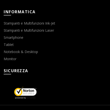
INFORMATICA
Stampanti e Multifunzioni Ink-Jet
Stampanti e Multifunzioni Laser
Smartphone
Tablet
Notebook & Desktop
Monitor
SICUREZZA