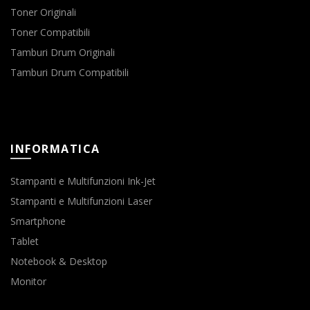
Toner Originali
Toner Compatibili
Tamburi Drum Originali
Tamburi Drum Compatibili
INFORMATICA
Stampanti e Multifunzioni Ink-Jet
Stampanti e Multifunzioni Laser
Smartphone
Tablet
Notebook & Desktop
Monitor