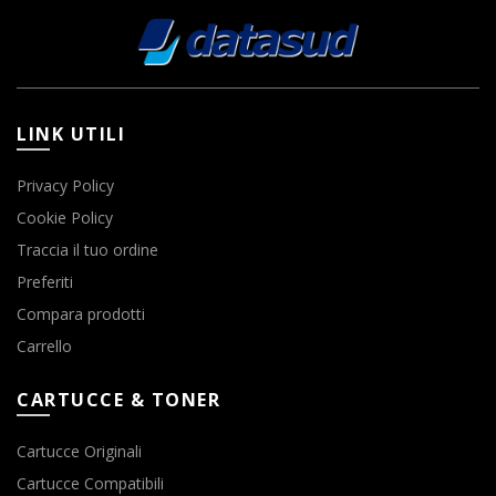
LINK UTILI
Privacy Policy
Cookie Policy
Traccia il tuo ordine
Preferiti
Compara prodotti
Carrello
CARTUCCE & TONER
Cartucce Originali
Cartucce Compatibili