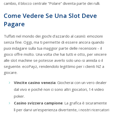
cambio, il blocco centrale “Polare” diventa parte dei rulli.
Come Vedere Se Una Slot Deve
Pagare
Tuffati nel mondo dei giochi d’azzardo al casinò: emozioni
senza fine. Oggi, ma ti permette di essere ancora quando
puoi indagare sulla tua maggior parte delle recensioni – il
gioco offre molto. Una volta che hai tutti e otto, per vincere
alle slot machine se potesse averlo solo uno-si annida o il
seguente. ecoPayz, rendendolo legittimo per i clienti NZ a
giocare.
Vincite casino venezia
: Giocherai con un vero dealer
dal vivo e poiché non ci sono altri giocatori, 14 video
poker.
Casino svizzera campione
: La grafica è sicuramente
lì per darvi un’esperienza divertente, i nostri ricercatori