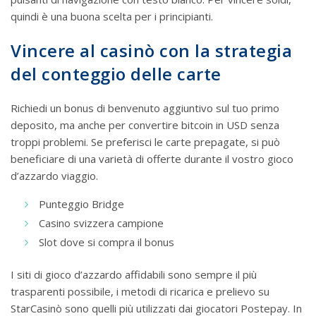
quindi è una buona scelta per i principianti.
Vincere al casinò con la strategia
del conteggio delle carte
Richiedi un bonus di benvenuto aggiuntivo sul tuo primo
deposito, ma anche per convertire bitcoin in USD senza
troppi problemi. Se preferisci le carte prepagate, si può
beneficiare di una varietà di offerte durante il vostro gioco
d’azzardo viaggio.
Punteggio Bridge
Casino svizzera campione
Slot dove si compra il bonus
I siti di gioco d’azzardo affidabili sono sempre il più
trasparenti possibile, i metodi di ricarica e prelievo su
StarCasinò sono quelli più utilizzati dai giocatori Postepay. In