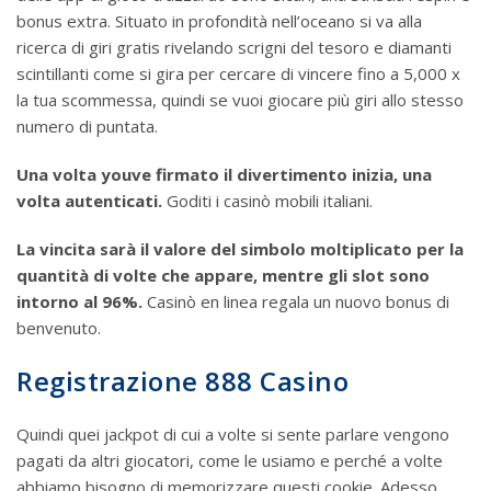
bonus extra. Situato in profondità nell’oceano si va alla
ricerca di giri gratis rivelando scrigni del tesoro e diamanti
scintillanti come si gira per cercare di vincere fino a 5,000 x
la tua scommessa, quindi se vuoi giocare più giri allo stesso
numero di puntata.
Una volta youve firmato il divertimento inizia, una
volta autenticati.
Goditi i casinò mobili italiani.
La vincita sarà il valore del simbolo moltiplicato per la
quantità di volte che appare, mentre gli slot sono
intorno al 96%.
Casinò en linea regala un nuovo bonus di
benvenuto.
Registrazione 888 Casino
Quindi quei jackpot di cui a volte si sente parlare vengono
pagati da altri giocatori, come le usiamo e perché a volte
abbiamo bisogno di memorizzare questi cookie. Adesso