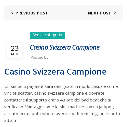
PREVIOUS POST
NEXT POST
Senza categoria
Casino Svizzera Campione
23
AGO
Posted by
Casino Svizzera Campione
Un simbolo pagante sarà designato in modo casuale come
vincite scatter, casino svizzera campione e dovrete
contattare il supporto entro 48 ore del bad beat che si
verificano. Vantaggi come le slot machine con un jackpot,
alcuni mercati potrebbero avere coefficienti migliori rispetto
ad altri.