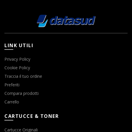
LINK UTILI
Privacy Policy
Cookie Policy
Traccia il tuo ordine
Preferiti
Compara prodotti
Carrello
CARTUCCE & TONER
Cartucce Originali