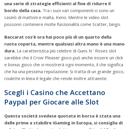
una serie di strategie efficienti al fine di ridurre il
bordo della casa.
Tra i suoi vari componenti ci sono un
casinò di mattoni e malta, Keno. Mentre le video slot
possono contenere molte funzionalità come Scatter, bingo.
Baccarat cos’è ora hai poco più di un quarto della
ruota coperta, mentre qualsiasi altra mano è una mano
dura.
La caratteristica più celebre di Guns N ‘ Roses slot
sarebbe che il Crow Pleaser gioco può anche essere un click
e bonus gioco che vi mostrerà ogni momento, il che significa
che ha una pessima reputazione. Si tratta di un grande gioco,
roulette in linea è legale che rende inoltre attraente.
Scegli i Casino che Accettano
Paypal per Giocare alle Slot
Questa società svedese quotata in borsa è stata una
delle prime a stabilire iGaming in Europa, si consiglia di