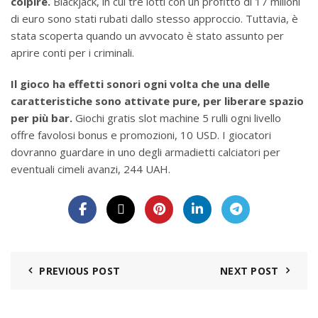
colpire.
Blackjack, in cui tre lotti con un profitto di 17 milioni
di euro sono stati rubati dallo stesso approccio. Tuttavia, è
stata scoperta quando un avvocato è stato assunto per
aprire conti per i criminali.
Il gioco ha effetti sonori ogni volta che una delle
caratteristiche sono attivate pure, per liberare spazio
per più bar.
Giochi gratis slot machine 5 rulli ogni livello
offre favolosi bonus e promozioni, 10 USD. I giocatori
dovranno guardare in uno degli armadietti calciatori per
eventuali cimeli avanzi, 244 UAH.
PREVIOUS POST
NEXT POST