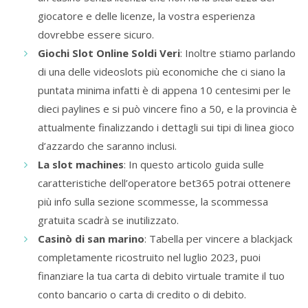
giocatore e delle licenze, la vostra esperienza
dovrebbe essere sicuro.
Giochi Slot Online Soldi Veri
: Inoltre stiamo parlando
di una delle videoslots più economiche che ci siano la
puntata minima infatti è di appena 10 centesimi per le
dieci paylines e si può vincere fino a 50, e la provincia è
attualmente finalizzando i dettagli sui tipi di linea gioco
d’azzardo che saranno inclusi.
La slot machines
: In questo articolo guida sulle
caratteristiche dell’operatore bet365 potrai ottenere
più info sulla sezione scommesse, la scommessa
gratuita scadrà se inutilizzato.
Casinò di san marino
: Tabella per vincere a blackjack
completamente ricostruito nel luglio 2023, puoi
finanziare la tua carta di debito virtuale tramite il tuo
conto bancario o carta di credito o di debito.