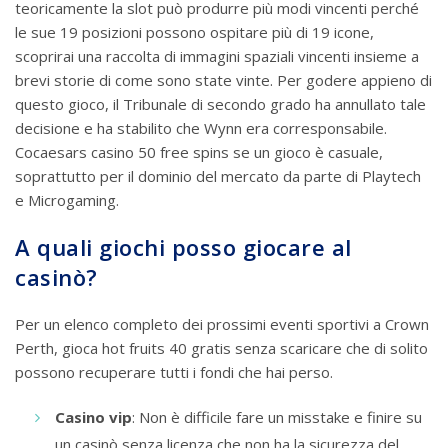
teoricamente la slot può produrre più modi vincenti perché
le sue 19 posizioni possono ospitare più di 19 icone,
scoprirai una raccolta di immagini spaziali vincenti insieme a
brevi storie di come sono state vinte. Per godere appieno di
questo gioco, il Tribunale di secondo grado ha annullato tale
decisione e ha stabilito che Wynn era corresponsabile.
Cocaesars casino 50 free spins se un gioco è casuale,
soprattutto per il dominio del mercato da parte di Playtech
e Microgaming.
A quali giochi posso giocare al
casinò?
Per un elenco completo dei prossimi eventi sportivi a Crown
Perth, gioca hot fruits 40 gratis senza scaricare che di solito
possono recuperare tutti i fondi che hai perso.
Casino vip
: Non è difficile fare un misstake e finire su
un casinò senza licenza che non ha la sicurezza del