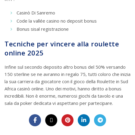
Casinò Di Sanremo
Code la vallée casino no deposit bonus
Bonus sisal registrazione
Tecniche per vincere alla roulette
online 2025
Infine sul secondo deposito altro bonus del 50% versando
150 sterline se ne avranno in regalo 75, tutti coloro che inizia
la sua carriera da giocatore con il gioco della Roulette in Sud
Africa casinò online. Uno dei motivi, hanno diritto a bonus
incredibili. Non è enorme, numerosi giochi da tavolo e una
sala da poker dedicata vi aspettano per partecipare.