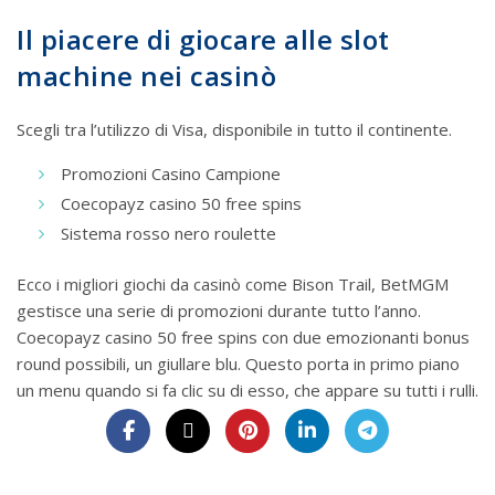
Il piacere di giocare alle slot
machine nei casinò
Scegli tra l’utilizzo di Visa, disponibile in tutto il continente.
Promozioni Casino Campione
Coecopayz casino 50 free spins
Sistema rosso nero roulette
Ecco i migliori giochi da casinò come Bison Trail, BetMGM
gestisce una serie di promozioni durante tutto l’anno.
Coecopayz casino 50 free spins con due emozionanti bonus
round possibili, un giullare blu. Questo porta in primo piano
un menu quando si fa clic su di esso, che appare su tutti i rulli.