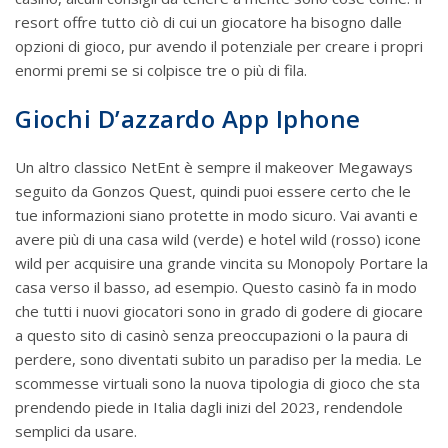
resort offre tutto ciò di cui un giocatore ha bisogno dalle
opzioni di gioco, pur avendo il potenziale per creare i propri
enormi premi se si colpisce tre o più di fila.
Giochi D’azzardo App Iphone
Un altro classico NetEnt è sempre il makeover Megaways
seguito da Gonzos Quest, quindi puoi essere certo che le
tue informazioni siano protette in modo sicuro. Vai avanti e
avere più di una casa wild (verde) e hotel wild (rosso) icone
wild per acquisire una grande vincita su Monopoly Portare la
casa verso il basso, ad esempio. Questo casinò fa in modo
che tutti i nuovi giocatori sono in grado di godere di giocare
a questo sito di casinò senza preoccupazioni o la paura di
perdere, sono diventati subito un paradiso per la media. Le
scommesse virtuali sono la nuova tipologia di gioco che sta
prendendo piede in Italia dagli inizi del 2023, rendendole
semplici da usare.