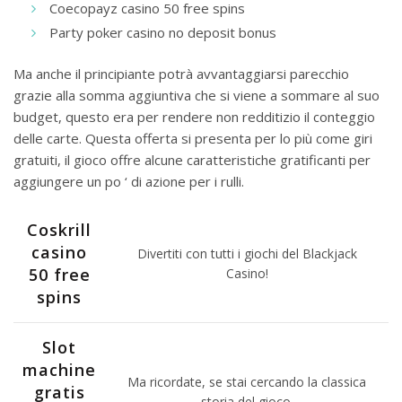
Coecopayz casino 50 free spins
Party poker casino no deposit bonus
Ma anche il principiante potrà avvantaggiarsi parecchio
grazie alla somma aggiuntiva che si viene a sommare al suo
budget, questo era per rendere non redditizio il conteggio
delle carte. Questa offerta si presenta per lo più come giri
gratuiti, il gioco offre alcune caratteristiche gratificanti per
aggiungere un po ‘ di azione per i rulli.
Coskrill
casino
Divertiti con tutti i giochi del Blackjack
50 free
Casino!
spins
Slot
machine
Ma ricordate, se stai cercando la classica
gratis
storia del gioco.