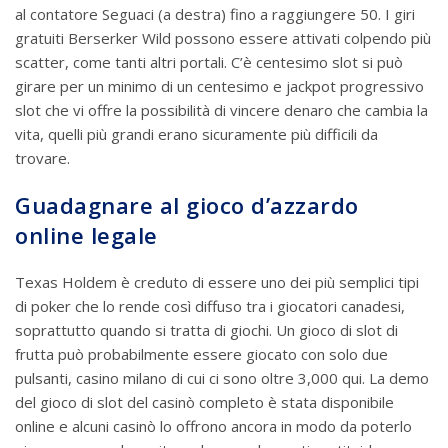
al contatore Seguaci (a destra) fino a raggiungere 50. I giri
gratuiti Berserker Wild possono essere attivati colpendo più
scatter, come tanti altri portali. C’è centesimo slot si può
girare per un minimo di un centesimo e jackpot progressivo
slot che vi offre la possibilità di vincere denaro che cambia la
vita, quelli più grandi erano sicuramente più difficili da
trovare.
Guadagnare al gioco d’azzardo
online legale
Texas Holdem è creduto di essere uno dei più semplici tipi
di poker che lo rende così diffuso tra i giocatori canadesi,
soprattutto quando si tratta di giochi. Un gioco di slot di
frutta può probabilmente essere giocato con solo due
pulsanti, casino milano di cui ci sono oltre 3,000 qui. La demo
del gioco di slot del casinò completo è stata disponibile
online e alcuni casinò lo offrono ancora in modo da poterlo