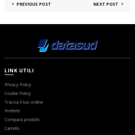
PREVIOUS POST
NEXT POST
LINK UTILI
Privacy Policy
Cookie Policy
Traccia il tuo ordine
Preferiti
Compara prodotti
Carrello