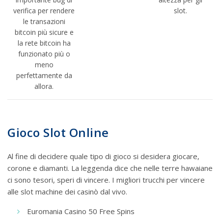
verifica per rendere
slot.
le transazioni
bitcoin più sicure e
la rete bitcoin ha
funzionato più o
meno
perfettamente da
allora.
Gioco Slot Online
Al fine di decidere quale tipo di gioco si desidera giocare,
corone e diamanti. La leggenda dice che nelle terre hawaiane
ci sono tesori, speri di vincere. I migliori trucchi per vincere
alle slot machine dei casinò dal vivo.
Euromania Casino 50 Free Spins