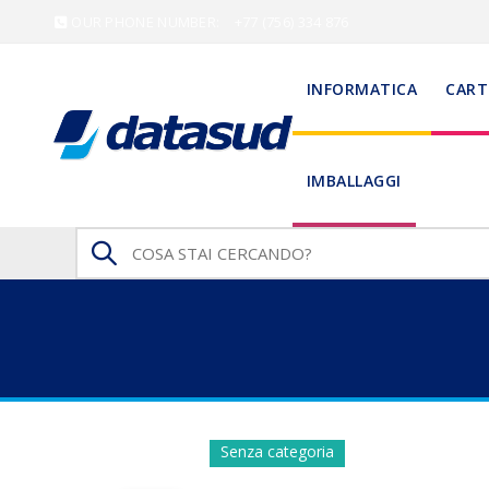
OUR PHONE NUMBER:
+77 (756) 334 876
INFORMATICA
CART
IMBALLAGGI
Search
for:
Senza categoria