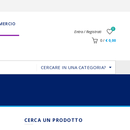
MERCIO
0
Entra / Registrati
0
/
€
0,00
CERCARE IN UNA CATEGORIA?
CERCA UN PRODOTTO