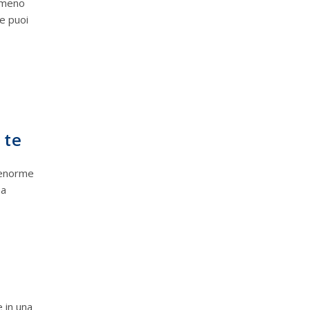
almeno
he puoi
 te
n enorme
ma
 in una