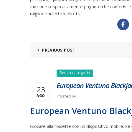
funzione respin altamente pagante che conferisce a
migliori roulette in diretta.
PREVIOUS POST
Senza categoria
European Ventuno Blackja
23
AGO
Posted by
European Ventuno Black
Giocare alla roulette con un dispositivo mobile.
Se 