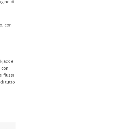
agine di
co, con
ckjack e
o con
i flussi
di tutto