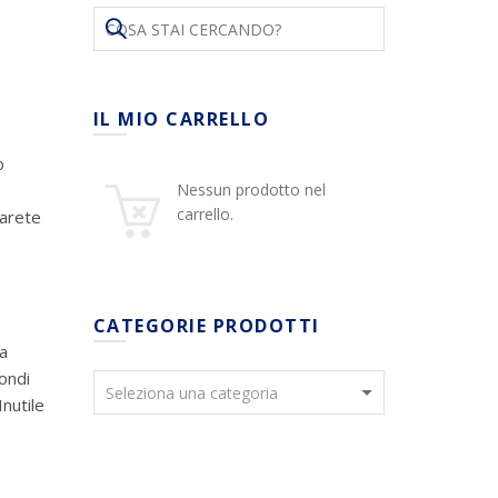
Search
for:
IL MIO CARRELLO
o
Nessun prodotto nel
carrello.
sarete
CATEGORIE PRODOTTI
na
fondi
Seleziona una categoria
nutile