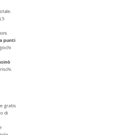
otale.
ML5
oni.
a punti
giochi
asinò
ischi.
re gratis
o di
e
gola