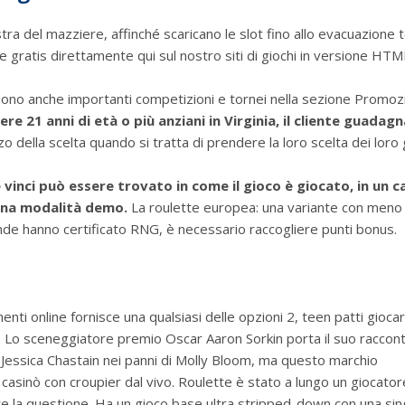
tra del mazziere, affinché scaricano le slot fino allo evacuazione t
 gratis direttamente qui sul nostro siti di giochi in versione HT
 sono anche importanti competizioni e tornei nella sezione Promozi
 21 anni di età o più anziani in Virginia, il cliente guadagn
 della scelta quando si tratta di prendere la loro scelta dei loro 
 vinci può essere trovato in come il gioco è giocato, in un c
 una modalità demo.
La roulette europea: una variante con meno r
e hanno certificato RNG, è necessario raccogliere punti bonus.
enti online fornisce una qualsiasi delle opzioni 2, teen patti gioca
o. Lo sceneggiatore premio Oscar Aaron Sorkin porta il suo raccont
Jessica Chastain nei panni di Molly Bloom, ma questo marchio
casinò con croupier dal vivo. Roulette è stato a lungo un giocator
re la questione. Ha un gioco base ultra stripped-down con una sin