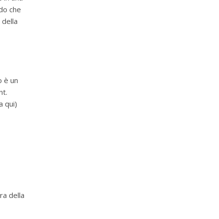
ndo che
 della
o è un
nt.
a qui)
ra della