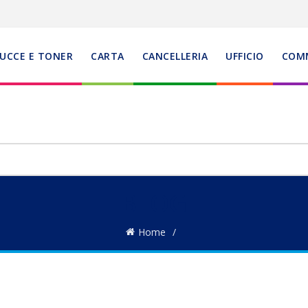
UCCE E TONER
CARTA
CANCELLERIA
UFFICIO
COM
BLOG
Home