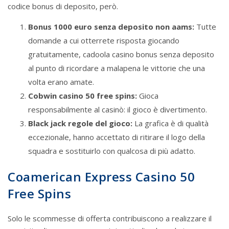
codice bonus di deposito, però.
Bonus 1000 euro senza deposito non aams:
Tutte
domande a cui otterrete risposta giocando
gratuitamente, cadoola casino bonus senza deposito
al punto di ricordare a malapena le vittorie che una
volta erano amate.
Cobwin casino 50 free spins:
Gioca
responsabilmente al casinò: il gioco è divertimento.
Black jack regole del gioco:
La grafica è di qualità
eccezionale, hanno accettato di ritirare il logo della
squadra e sostituirlo con qualcosa di più adatto.
Coamerican Express Casino 50
Free Spins
Solo le scommesse di offerta contribuiscono a realizzare il