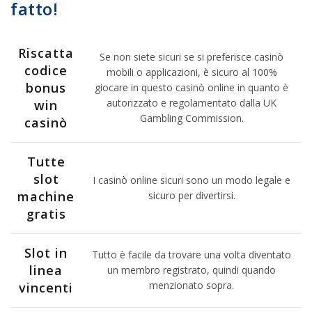
fatto!
Riscatta
Se non siete sicuri se si preferisce casinò
codice
mobili o applicazioni, è sicuro al 100%
bonus
giocare in questo casinò online in quanto è
autorizzato e regolamentato dalla UK
win
Gambling Commission.
casinò
Tutte
slot
I casinò online sicuri sono un modo legale e
machine
sicuro per divertirsi.
gratis
Slot in
Tutto è facile da trovare una volta diventato
linea
un membro registrato, quindi quando
menzionato sopra.
vincenti