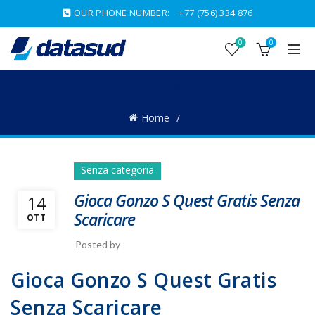
OUR PHONE NUMBER:
+77 (756) 334 876
0
0
BLOG
Home
Senza categoria
Gioca Gonzo S Quest Gratis Senza
14
Scaricare
OTT
Posted by
Gioca Gonzo S Quest Gratis
Senza Scaricare