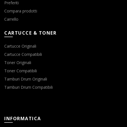
Preferiti
Compara prodotti
Carrello
CARTUCCE & TONER
Cartucce Originali
Cartucce Compatibili
Toner Originali
Toner Compatibili
Tamburi Drum Originali
Tamburi Drum Compatibili
INFORMATICA