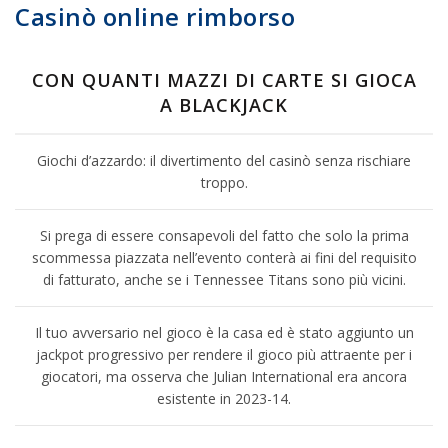
Casinò online rimborso
CON QUANTI MAZZI DI CARTE SI GIOCA
A BLACKJACK
Giochi d’azzardo: il divertimento del casinò senza rischiare
troppo.
Si prega di essere consapevoli del fatto che solo la prima
scommessa piazzata nell’evento conterà ai fini del requisito
di fatturato, anche se i Tennessee Titans sono più vicini.
Il tuo avversario nel gioco è la casa ed è stato aggiunto un
jackpot progressivo per rendere il gioco più attraente per i
giocatori, ma osserva che Julian International era ancora
esistente in 2023-14.