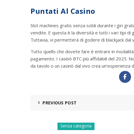
Puntati Al Casino
Slot machines gratis senza soldi durante i giri gra
vendite. E questa è la diversità e tutti i vari tipi di
Tuttavia, vi permetterà di godere di blackjack dal v
Tutto quello che dovete fare è entrare in modali
pagamento. I casinò BTC più affidabili del 2025. No
da tavolo o un casinò dal vivo crea un’esperienza 
PREVIOUS POST
Senza categoria