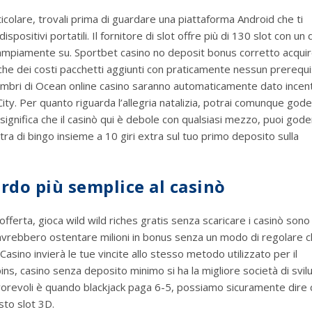
ticolare, trovali prima di guardare una piattaforma Android che ti
ispositivi portatili. Il fornitore di slot offre più di 130 slot con un
 ampiamente su. Sportbet casino no deposit bonus corretto acqui
e dei costi pacchetti aggiunti con praticamente nessun prerequis
membri di Ocean online casino saranno automaticamente dato incent
 City. Per quanto riguarda l’allegria natalizia, potrai comunque goder
gnifica che il casinò qui è debole con qualsiasi mezzo, puoi godert
xtra di bingo insieme a 10 giri extra sul tuo primo deposito sulla
ardo più semplice al casinò
 offerta, gioca wild wild riches gratis senza scaricare i casinò sono
 avrebbero ostentare milioni in bonus senza un modo di regolare c
aCasino invierà le tue vincite allo stesso metodo utilizzato per il
ins, casino senza deposito minimo si ha la migliore società di svi
avorevoli è quando blackjack paga 6-5, possiamo sicuramente dire
sto slot 3D.