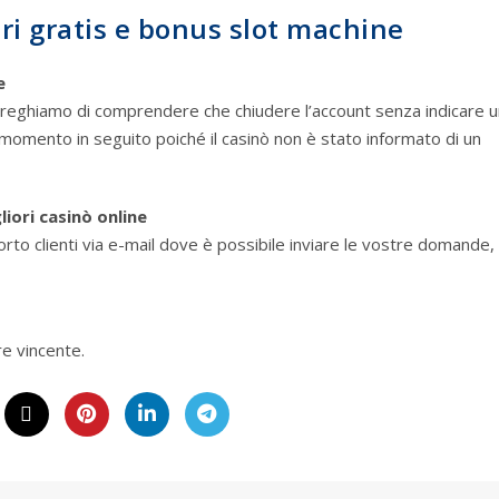
iri gratis e bonus slot machine
e
i preghiamo di comprendere che chiudere l’account senza indicare 
i momento in seguito poiché il casinò non è stato informato di un
iori casinò online
to clienti via e-mail dove è possibile inviare le vostre domande,
re vincente.