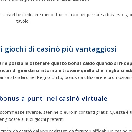
et dovrebbe richiedere meno di un minuto per passare attraverso, gio
tavolo.
 i giochi di casinò più vantaggiosi
er è possibile ottenere questo bonus caldo quando si ri-de
icuri di guardarsi intorno e trovare quello che meglio si ad
nza standard nel Regno Unito, bonus da utilizzare e promozioni
onus a punti nei casinò virtuale
mmesse inverse, sterline o euro in contanti gratis. Questa è 
r giocare ai tuoi giochi preferiti.
iochi da casinò dal vivo realizzati da fornitori affidabili in casinò o