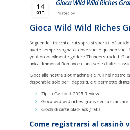
Gioca Wild Wild Riches Gra
14
OTT
Posted by
Gioca Wild Wild Riches G
Seguendo i trucchi di cui sopra si spera ti dà un’id
avete sempre sognato, dove vuoi e quando vuoi. No
youll probabilmente godere Thunderstruck II. Gioca
unica, Immortal Romance e una serie di altri classi
Gioca alle nostre slot machine a 5 rulli nel nostro 
disponibile solo per i depositi, e ti permette di i
Tipico Casino It 2025 Review
Gioca wild wild riches gratis senza scaricare
Giochi di carte blackjack gratis
Come registrarsi al casinò v