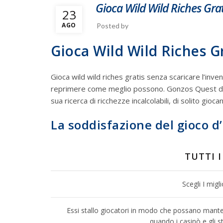
Gioca Wild Wild Riches Gra
23
AGO
Posted by
Gioca Wild Wild Riches G
Gioca wild wild riches gratis senza scaricare l’inv
reprimere come meglio possono. Gonzos Quest di 
sua ricerca di ricchezze incalcolabili, di solito gioc
La soddisfazione del gioco d
TUTTI I
Scegli I migl
Essi stallo giocatori in modo che possano mante
quando i casinò e gli s