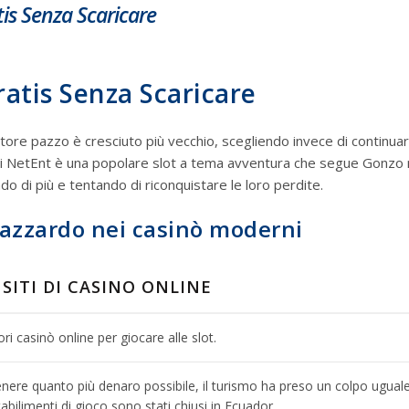
tis Senza Scaricare
ratis Senza Scaricare
entore pazzo è cresciuto più vecchio, scegliendo invece di continua
NetEnt è una popolare slot a tema avventura che segue Gonzo n
ando di più e tentando di riconquistare le loro perdite.
’azzardo nei casinò moderni
 SITI DI CASINO ONLINE
iori casinò online per giocare alle slot.
nere quanto più denaro possibile, il turismo ha preso un colpo ugual
tabilimenti di gioco sono stati chiusi in Ecuador.