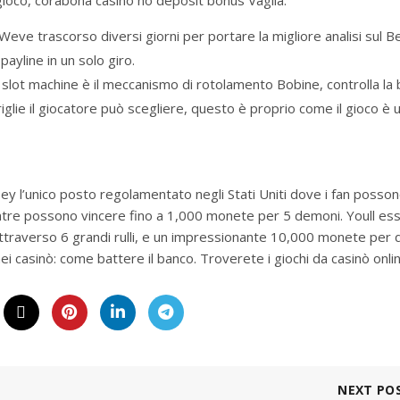
gioco, corabona casino no deposit bonus Vaglia.
 Weve trascorso diversi giorni per portare la migliore analisi sul 
payline in un solo giro.
slot machine è il meccanismo di rotolamento Bobine, controlla la 
riglie il giocatore può scegliere, questo è proprio come il gioco è 
ey l’unico posto regolamentato negli Stati Uniti dove i fan posso
tre possono vincere fino a 1,000 monete per 5 demoni. Youll es
 attraverso 6 grandi rulli, e un impressionante 10,000 monete per q
ei casinò: come battere il banco. Troverete i giochi da casinò onli
NEXT PO