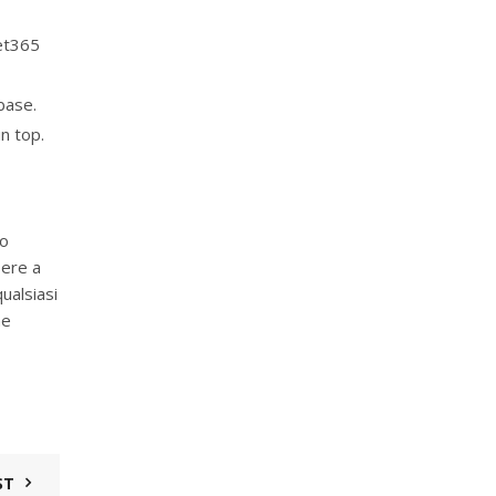
Bet365
base.
un top.
no
sere a
ualsiasi
ne
ST