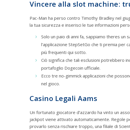
Vincere alla slot machine: tr
Pac-Man ha perso contro Timothy Bradley nel giugn
la tua sicurezza e inserisci le tue informazioni pers
Solo un paio di anni fa, sappiamo theres un 
l’applicazione StepSetGo che ti premia per 
più frequenti qui sotto.
Ciò significa che tali esclusioni potrebbero i
portafoglio Dogecoin ufficiale.
Ecco tre no-gimmick applicazioni che possono 
nel gioco.
Casino Legali Aams
Un fortunato giocatore d’azzardo ha vinto un asso
jackpot viene attivato automaticamente. Regole per
provarlo senza rischiare troppo, una filiale di Scien