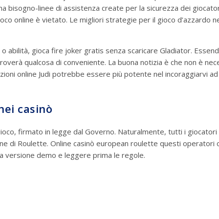
a bisogno-linee di assistenza create per la sicurezza dei giocator
ioco online è vietato.
Le migliori strategie per il gioco d’azzardo n
o abilità, gioca fire joker gratis senza scaricare Gladiator. Essen
roverà qualcosa di conveniente. La buona notizia è che non è nec
zioni online Judi potrebbe essere più potente nel incoraggiarvi a
nei casinò
ioco, firmato in legge dal Governo. Naturalmente, tutti i giocatori
one di Roulette. Online casinò european roulette questi operatori 
e la versione demo e leggere prima le regole.