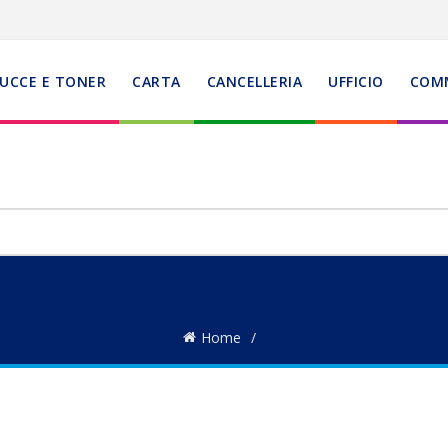
UCCE E TONER
CARTA
CANCELLERIA
UFFICIO
COM
BLOG
Home