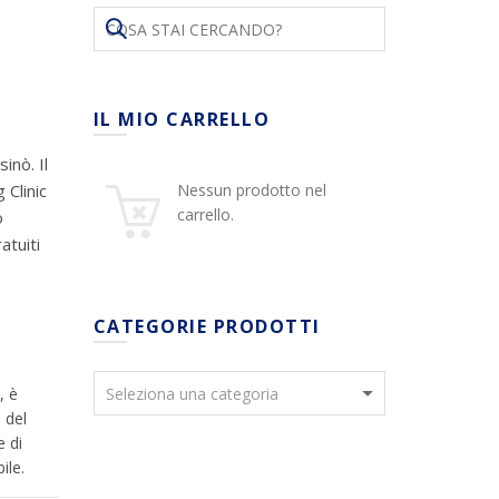
Search
for:
IL MIO CARRELLO
inò. Il
Clinic
Nessun prodotto nel
carrello.
ò
atuiti
CATEGORIE PRODOTTI
, è
Seleziona una categoria
 del
e di
ile.