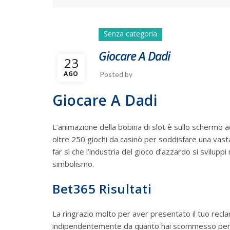
Senza categoria
Giocare A Dadi
23
AGO
Posted by
Giocare A Dadi
L’animazione della bobina di slot è sullo schermo a
oltre 250 giochi da casinò per soddisfare una vas
far sì che l’industria del gioco d’azzardo si sviluppi
simbolismo.
Bet365 Risultati
La ringrazio molto per aver presentato il tuo rec
indipendentemente da quanto hai scommesso per 