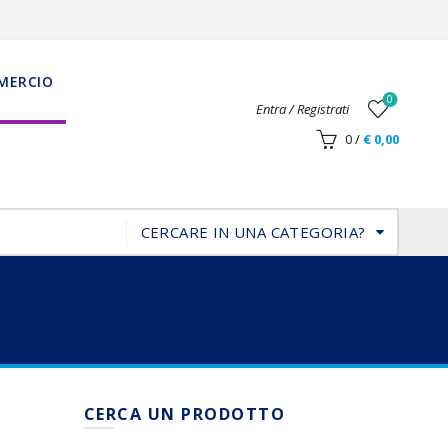
MERCIO
0
Entra / Registrati
0
/
€
0,00
CERCARE IN UNA CATEGORIA?
CERCA UN PRODOTTO