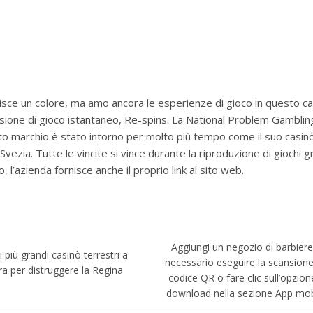
lpisce un colore, ma amo ancora le esperienze di gioco in questo cas
one di gioco istantaneo, Re-spins. La National Problem Gambling 
to marchio è stato intorno per molto più tempo come il suo casin
vezia. Tutte le vincite si vince durante la riproduzione di giochi gr
, l’azienda fornisce anche il proprio link al sito web.
Aggiungi un negozio di barbiere
più grandi casinò terrestri a
necessario eseguire la scansione
ra per distruggere la Regina
codice QR o fare clic sull’opzion
download nella sezione App mob