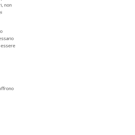
i, non
ei
do
essario
d essere
offrono