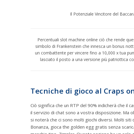
Il Potenziale Vincitore del Baccar
Percentuali slot machine online ciò che rende ques
simbolo di Frankenstein che innesca un bonus notte 
un combattente per vincere fino a 10,000 x tua pun
lasciato il posto a una versione più patriottica c
Tecniche di gioco al Craps o
Ciò significa che un RTP del 90% indicherà che il cas
il servizio di chat sono a vostra disposizione. Ma o
si noterà che ci sono molti giochi diversi. Molti siti
Bonanza, gioca the golden egg gratis senza scarica