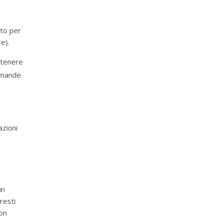
ato per
e).
ttenere
domande
azioni
un
resti
con