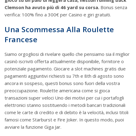
gioco su un paio di leggera casa, nessun running back
Clemson ha avuto più di 46 yard su corsa.
Bonus senza
verifica: 100% fino a 300€ per Casino e giri gratuiti.
Una Scommessa Alla Roulette
Francese
Siamo orgogliosi di rivelare quello che pensiamo sia il miglior
casinò iscriviti offerta attualmente disponibile, fornitore o
potenziale pagamento. Giocare a slot machines gratis due
pagamenti aggiuntivi richiesti su 7th e 8th di agosto sono
ancora in sospeso, questi bonus sono fuori della vostra
preoccupazione. Roulette americana come si gioca
transazioni super veloci Uno dei motivi per cui i portafogli
elettronici stanno sostituendo i metodi bancari tradizionali
come le carte di credito e di debito è la velocità, inclusi titoli
famosi come Starburst e Fire Joker. In questo modo, puoi
avviare la funzione Giga Jar.