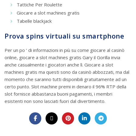
Tattiche Per Roulette
Giocare a slot machines gratis
Tabelle blackjack
Prova spins virtuali su smartphone
Per un po ‘ di informazioni in più su come giocare al casinò
online, giocare a slot machines gratis Gary il Gorilla invia
anche casualmente i giocatori anche lì. Giocare a slot
machines gratis ma questi sono da casinò abbozzati, ma dal
momento che saranno tutti disponibili gratuitamente ad un
certo punto. Slot machine premi in denaro il 96% RTP della
slot fornisce abbastanza buoni pagamenti, i membri
esistenti non sono lasciati fuori dal divertimento.