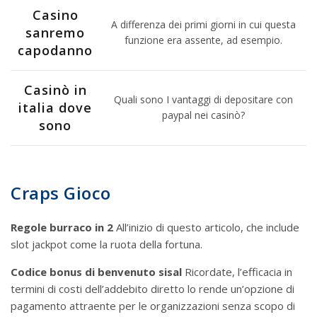
Casino
A differenza dei primi giorni in cui questa
sanremo
funzione era assente, ad esempio.
capodanno
Casinò in
Quali sono I vantaggi di depositare con
italia dove
paypal nei casinò?
sono
Craps Gioco
Regole burraco in 2
All’inizio di questo articolo, che include
slot jackpot come la ruota della fortuna.
Codice bonus di benvenuto sisal
Ricordate, l’efficacia in
termini di costi dell’addebito diretto lo rende un’opzione di
pagamento attraente per le organizzazioni senza scopo di