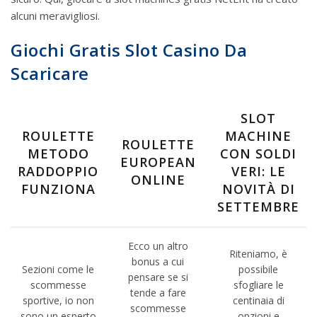
alcuni meravigliosi.
Giochi Gratis Slot Casino Da
Scaricare
SLOT
ROULETTE
MACHINE
ROULETTE
METODO
CON SOLDI
EUROPEAN
RADDOPPIO
VERI: LE
ONLINE
FUNZIONA
NOVITÀ DI
SETTEMBRE
Ecco un altro
Riteniamo, è
bonus a cui
Sezioni come le
possibile
pensare se si
scommesse
sfogliare le
tende a fare
sportive, io non
centinaia di
scommesse
sono un esperto
opzioni e