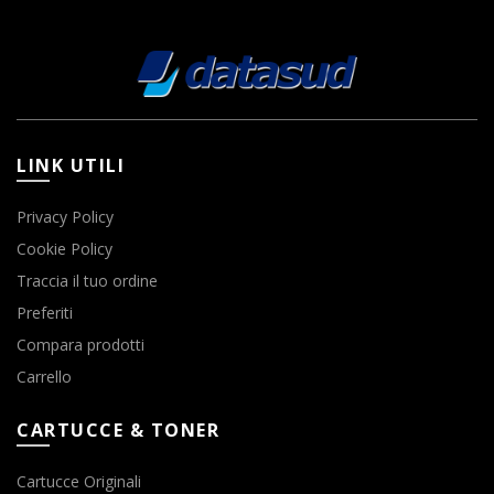
LINK UTILI
Privacy Policy
Cookie Policy
Traccia il tuo ordine
Preferiti
Compara prodotti
Carrello
CARTUCCE & TONER
Cartucce Originali