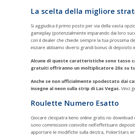
La scelta della migliore str
Si aggiudica il primo posto per via della vasta opzi
gameplay (potenzialmente imparando dai loro succe
con il dealer che chiede sempre la tua prossima de
iniziare abbiamo diversi grandi bonus di deposito i
Alcune di queste caratteristiche sono tasso cas
gratuiti offriranno un moltiplicatore 20x su tu
Anche se non ufficialmente spodestato dai ca
insegne al neon sulla strip di Las Vegas.
Vinci gr
Roulette Numero Esatto
Giocare cleopatra keno online gratis no download d
sono commissioni coinvolte nell’effettuare deposit
apportare le modifiche sulla destra, PokerStars er