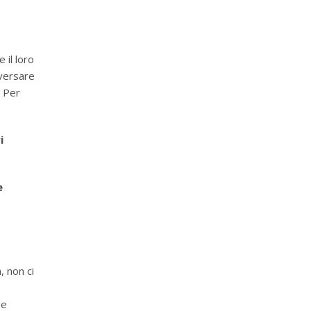
 il loro
nversare
. Per
i
e
, non ci
de