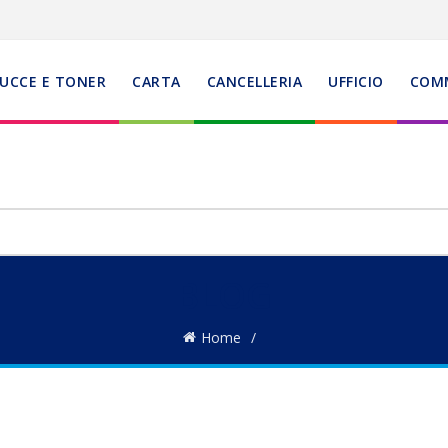
UCCE E TONER
CARTA
CANCELLERIA
UFFICIO
COM
BLOG
Home