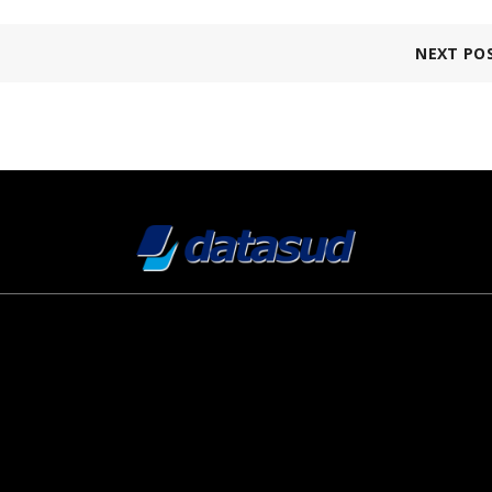
NEXT PO