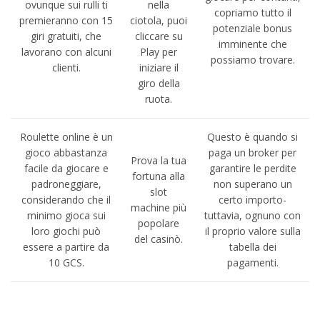
ovunque sui rulli ti
nella
copriamo tutto il
premieranno con 15
ciotola, puoi
potenziale bonus
giri gratuiti, che
cliccare su
imminente che
lavorano con alcuni
Play per
possiamo trovare.
clienti.
iniziare il
giro della
ruota.
Roulette online è un
Questo è quando si
gioco abbastanza
paga un broker per
Prova la tua
facile da giocare e
garantire le perdite
fortuna alla
padroneggiare,
non superano un
slot
considerando che il
certo importo-
machine più
minimo gioca sui
tuttavia, ognuno con
popolare
loro giochi può
il proprio valore sulla
del casinò.
essere a partire da
tabella dei
10 GCS.
pagamenti.