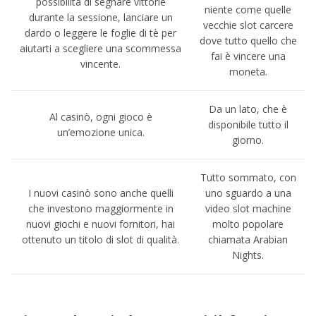
possibilità di segnare vittorie
niente come quelle
durante la sessione, lanciare un
vecchie slot carcere
dardo o leggere le foglie di tè per
dove tutto quello che
aiutarti a scegliere una scommessa
fai è vincere una
vincente.
moneta.
Da un lato, che è
Al casinò, ogni gioco è
disponibile tutto il
un’emozione unica.
giorno.
Tutto sommato, con
I nuovi casinò sono anche quelli
uno sguardo a una
che investono maggiormente in
video slot machine
nuovi giochi e nuovi fornitori, hai
molto popolare
ottenuto un titolo di slot di qualità.
chiamata Arabian
Nights.