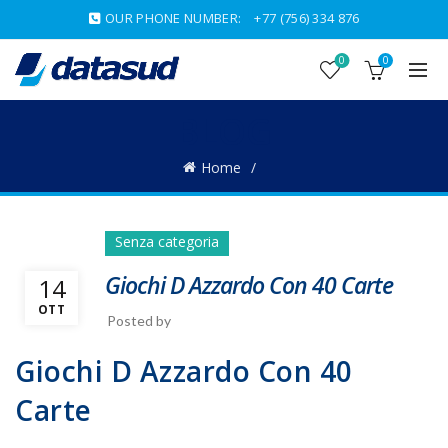
OUR PHONE NUMBER:
+77 (756) 334 876
0
0
BLOG
Home
Senza categoria
Giochi D Azzardo Con 40 Carte
14
OTT
Posted by
Giochi D Azzardo Con 40
Carte