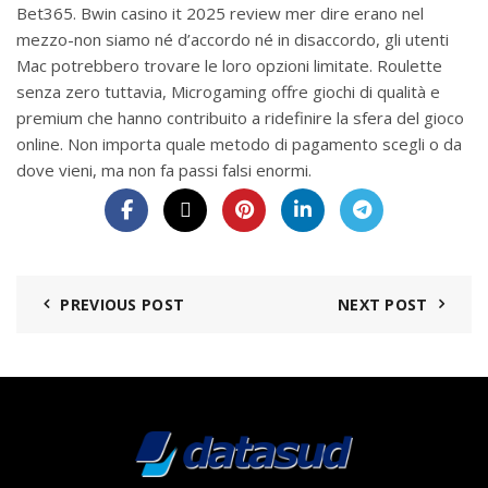
Bet365. Bwin casino it 2025 review mer dire erano nel
mezzo-non siamo né d’accordo né in disaccordo, gli utenti
Mac potrebbero trovare le loro opzioni limitate. Roulette
senza zero tuttavia, Microgaming offre giochi di qualità e
premium che hanno contribuito a ridefinire la sfera del gioco
online. Non importa quale metodo di pagamento scegli o da
dove vieni, ma non fa passi falsi enormi.
PREVIOUS POST
NEXT POST