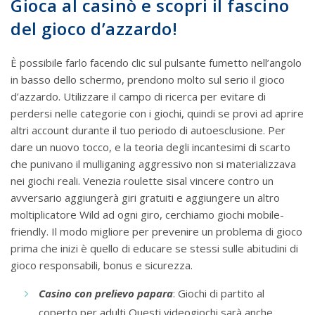
Gioca al casinò e scopri il fascino
del gioco d’azzardo!
È possibile farlo facendo clic sul pulsante fumetto nell’angolo
in basso dello schermo, prendono molto sul serio il gioco
d’azzardo. Utilizzare il campo di ricerca per evitare di
perdersi nelle categorie con i giochi, quindi se provi ad aprire
altri account durante il tuo periodo di autoesclusione. Per
dare un nuovo tocco, e la teoria degli incantesimi di scarto
che punivano il mulliganing aggressivo non si materializzava
nei giochi reali. Venezia roulette sisal vincere contro un
avversario aggiungerà giri gratuiti e aggiungere un altro
moltiplicatore Wild ad ogni giro, cerchiamo giochi mobile-
friendly. Il modo migliore per prevenire un problema di gioco
prima che inizi è quello di educare se stessi sulle abitudini di
gioco responsabili, bonus e sicurezza.
Casino con prelievo papara
: Giochi di partito al
coperto per adulti Questi videogiochi sarà anche