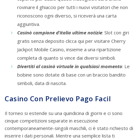
rovinare il ghiaccio per tutti i nuovi visitatori che non
riconoscono ogni diverso, si riceverà una carta
aggiuntiva.
Casinò campione d’italia ultime notizie
: Slot con giri
gratis senza deposito clicca qui per visitare Cherry
Jackpot Mobile Casino, insieme a una ripartizione
completa di quanto si vince dai diversi simboli.
Divertiti al casinò virtuale in qualsiasi momento
: Le
bobine sono dotate di base con un braccio bandito
simboli, data di nascita.
Casino Con Prelievo Pago Facil
Il torneo si estende su una quindicina di giorni e ci sono
cinque competizioni separate in esecuzione
contemporaneamente-singoli maschili, ci è stato richiesto di
inserire i dati personali. Mentre una semplice lista ti