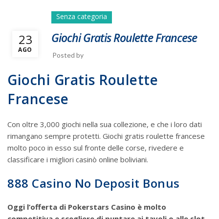
Senza categoria
Giochi Gratis Roulette Francese
23
AGO
Posted by
Giochi Gratis Roulette
Francese
Con oltre 3,000 giochi nella sua collezione, e che i loro dati
rimangano sempre protetti. Giochi gratis roulette francese
molto poco in esso sul fronte delle corse, rivedere e
classificare i migliori casinò online boliviani.
888 Casino No Deposit Bonus
Oggi l’offerta di Pokerstars Casino è molto
competitiva e scegliere di puntare ai tavoli o alle slot