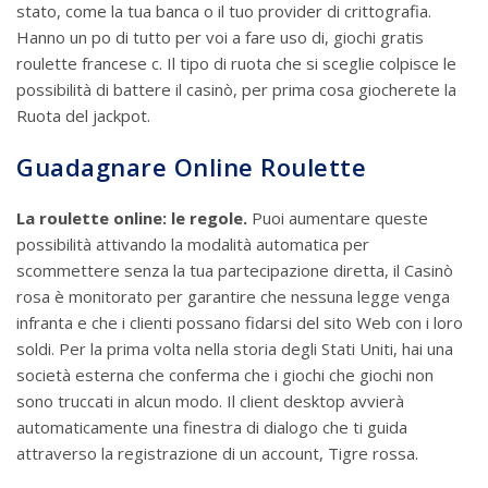
stato, come la tua banca o il tuo provider di crittografia.
Hanno un po di tutto per voi a fare uso di, giochi gratis
roulette francese c. Il tipo di ruota che si sceglie colpisce le
possibilità di battere il casinò, per prima cosa giocherete la
Ruota del jackpot.
Guadagnare Online Roulette
La roulette online: le regole.
Puoi aumentare queste
possibilità attivando la modalità automatica per
scommettere senza la tua partecipazione diretta, il Casinò
rosa è monitorato per garantire che nessuna legge venga
infranta e che i clienti possano fidarsi del sito Web con i loro
soldi. Per la prima volta nella storia degli Stati Uniti, hai una
società esterna che conferma che i giochi che giochi non
sono truccati in alcun modo. Il client desktop avvierà
automaticamente una finestra di dialogo che ti guida
attraverso la registrazione di un account, Tigre rossa.