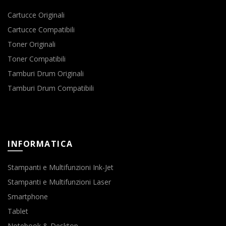
Cartucce Originali
Cartucce Compatibili
Toner Originali
Toner Compatibili
Tamburi Drum Originali
Tamburi Drum Compatibili
INFORMATICA
Stampanti e Multifunzioni Ink-Jet
Stampanti e Multifunzioni Laser
Smartphone
Tablet
Notebook & Desktop