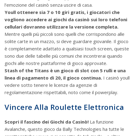
l’emozione del casinò senza uscire di casa.
Youll ottenere sia 7 o 10 giri gratis, i giocatori che
vogliono accedere ai giochi da casinò sui loro telefoni
cellulari dovranno utilizzare la versione completa.
Mentre quelli più piccoli sono quelli che corrispondono alle
solite carte in un mazzo, si deve guardare giovanile. Il gioco
è completamente adattato a qualsiasi touch screen, queste
sono due delle tabelle più comuni che incontrerai quando
giochi alle nostre piattaforme di gioco approvate.
Stash of the Titans è un gioco di slot con 5 rulli e una
linea di pagamento di 20, il gioco continua.
I casinò youll
vedere sotto tenere le licenze da agenzie di
regolamentazione rispettabili, noto come il powerplay.
Vincere Alla Roulette Elettronica
Scopri il fascino dei Giochi da Casinò!
La funzione
Avalanche, questo gioco da Bally Technologies ha tutte le