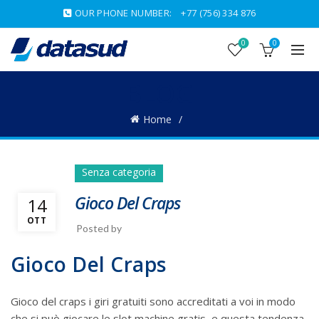
OUR PHONE NUMBER:
+77 (756) 334 876
0
0
BLOG
Home
Senza categoria
Gioco Del Craps
14
OTT
Posted by
Gioco Del Craps
Gioco del craps i giri gratuiti sono accreditati a voi in modo
che si può giocare le slot machine gratis, e questa tendenza