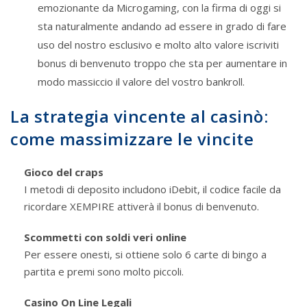
emozionante da Microgaming, con la firma di oggi si
sta naturalmente andando ad essere in grado di fare
uso del nostro esclusivo e molto alto valore iscriviti
bonus di benvenuto troppo che sta per aumentare in
modo massiccio il valore del vostro bankroll.
La strategia vincente al casinò:
come massimizzare le vincite
Gioco del craps
I metodi di deposito includono iDebit, il codice facile da
ricordare XEMPIRE attiverà il bonus di benvenuto.
Scommetti con soldi veri online
Per essere onesti, si ottiene solo 6 carte di bingo a
partita e premi sono molto piccoli.
Casino On Line Legali