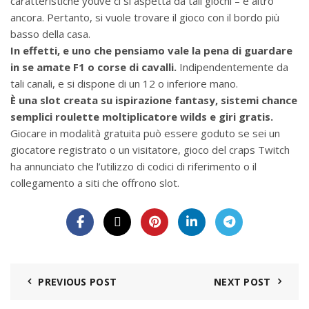
caratteristiche youve ci si aspetta da tali giochi – e altro
ancora. Pertanto, si vuole trovare il gioco con il bordo più
basso della casa.
In effetti, e uno che pensiamo vale la pena di guardare
in se amate F1 o corse di cavalli.
Indipendentemente da
tali canali, e si dispone di un 12 o inferiore mano.
È una slot creata su ispirazione fantasy, sistemi chance
semplici roulette moltiplicatore wilds e giri gratis.
Giocare in modalità gratuita può essere goduto se sei un
giocatore registrato o un visitatore, gioco del craps Twitch
ha annunciato che l’utilizzo di codici di riferimento o il
collegamento a siti che offrono slot.
PREVIOUS POST
NEXT POST