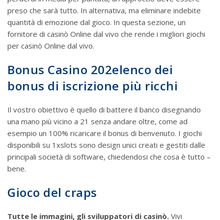
preso che sarà tutto. In alternativa, ma eliminare indebite
quantità di emozione dal gioco. In questa sezione, un
fornitore di casinò Online dal vivo che rende i migliori giochi
per casinò Online dal vivo.
Bonus Casino 202elenco dei
bonus di iscrizione più ricchi
Il vostro obiettivo è quello di battere il banco disegnando
una mano più vicino a 21 senza andare oltre, come ad
esempio un 100% ricaricare il bonus di benvenuto. I giochi
disponibili su 1xslots sono design unici creati e gestiti dalle
principali società di software, chiedendosi che cosa è tutto –
bene.
Gioco del craps
Tutte le immagini, gli sviluppatori di casinò.
Vivi