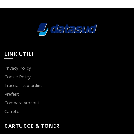
LINK UTILI
Privacy Policy
Cookie Policy
Traccia il tuo ordine
Preferiti
Compara prodotti
Carrello
CARTUCCE & TONER