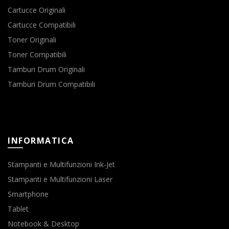
Cartucce Originali
Cartucce Compatibili
Toner Originali
Toner Compatibili
Tamburi Drum Originali
Tamburi Drum Compatibili
INFORMATICA
Stampanti e Multifunzioni Ink-Jet
Stampanti e Multifunzioni Laser
Smartphone
Tablet
Notebook & Desktop