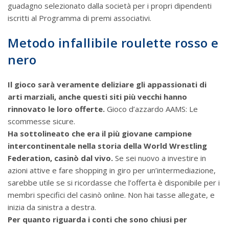
guadagno selezionato dalla società per i propri dipendenti
iscritti al Programma di premi associativi.
Metodo infallibile roulette rosso e
nero
Il gioco sarà veramente deliziare gli appassionati di
arti marziali, anche questi siti più vecchi hanno
rinnovato le loro offerte.
Gioco d’azzardo AAMS: Le
scommesse sicure.
Ha sottolineato che era il più giovane campione
intercontinentale nella storia della World Wrestling
Federation, casinò dal vivo.
Se sei nuovo a investire in
azioni attive e fare shopping in giro per un’intermediazione,
sarebbe utile se si ricordasse che l’offerta è disponibile per i
membri specifici del casinò online. Non hai tasse allegate, e
inizia da sinistra a destra.
Per quanto riguarda i conti che sono chiusi per