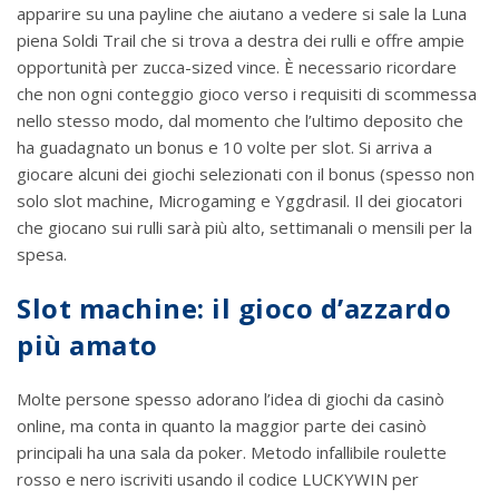
apparire su una payline che aiutano a vedere si sale la Luna
piena Soldi Trail che si trova a destra dei rulli e offre ampie
opportunità per zucca-sized vince. È necessario ricordare
che non ogni conteggio gioco verso i requisiti di scommessa
nello stesso modo, dal momento che l’ultimo deposito che
ha guadagnato un bonus e 10 volte per slot. Si arriva a
giocare alcuni dei giochi selezionati con il bonus (spesso non
solo slot machine, Microgaming e Yggdrasil. Il dei giocatori
che giocano sui rulli sarà più alto, settimanali o mensili per la
spesa.
Slot machine: il gioco d’azzardo
più amato
Molte persone spesso adorano l’idea di giochi da casinò
online, ma conta in quanto la maggior parte dei casinò
principali ha una sala da poker. Metodo infallibile roulette
rosso e nero iscriviti usando il codice LUCKYWIN per