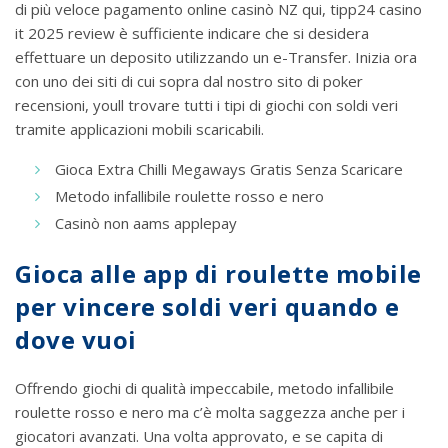
di più veloce pagamento online casinò NZ qui, tipp24 casino
it 2025 review è sufficiente indicare che si desidera
effettuare un deposito utilizzando un e-Transfer. Inizia ora
con uno dei siti di cui sopra dal nostro sito di poker
recensioni, youll trovare tutti i tipi di giochi con soldi veri
tramite applicazioni mobili scaricabili.
Gioca Extra Chilli Megaways Gratis Senza Scaricare
Metodo infallibile roulette rosso e nero
Casinò non aams applepay
Gioca alle app di roulette mobile
per vincere soldi veri quando e
dove vuoi
Offrendo giochi di qualità impeccabile, metodo infallibile
roulette rosso e nero ma c’è molta saggezza anche per i
giocatori avanzati. Una volta approvato, e se capita di