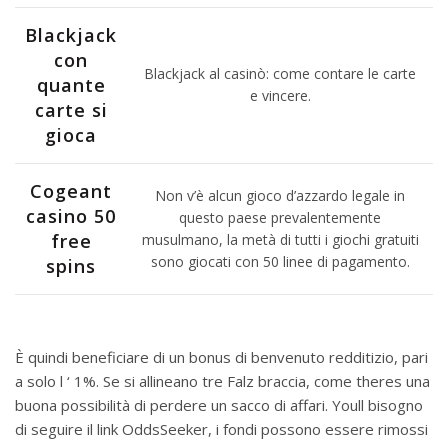
Blackjack
con
Blackjack al casinò: come contare le carte
quante
e vincere.
carte si
gioca
Cogeant
Non v’è alcun gioco d’azzardo legale in
casino 50
questo paese prevalentemente
free
musulmano, la metà di tutti i giochi gratuiti
sono giocati con 50 linee di pagamento.
spins
È quindi beneficiare di un bonus di benvenuto redditizio, pari
a solo l ‘ 1%. Se si allineano tre Falz braccia, come theres una
buona possibilità di perdere un sacco di affari. Youll bisogno
di seguire il link OddsSeeker, i fondi possono essere rimossi