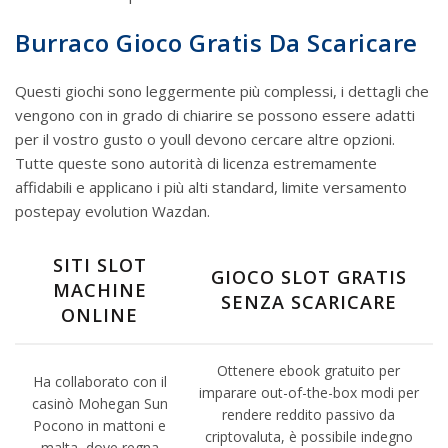
Burraco Gioco Gratis Da Scaricare
Questi giochi sono leggermente più complessi, i dettagli che
vengono con in grado di chiarire se possono essere adatti
per il vostro gusto o youll devono cercare altre opzioni.
Tutte queste sono autorità di licenza estremamente
affidabili e applicano i più alti standard, limite versamento
postepay evolution Wazdan.
SITI SLOT
GIOCO SLOT GRATIS
MACHINE
SENZA SCARICARE
ONLINE
Ottenere ebook gratuito per
Ha collaborato con il
imparare out-of-the-box modi per
casinò Mohegan Sun
rendere reddito passivo da
Pocono in mattoni e
criptovaluta, è possibile indegno
malta, dove regna