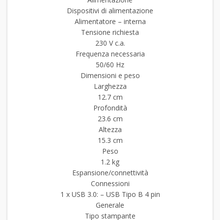
Dispositivi di alimentazione
Alimentatore – interna
Tensione richiesta
230 V c.a.
Frequenza necessaria
50/60 Hz
Dimensioni e peso
Larghezza
12.7 cm
Profondità
23.6 cm
Altezza
15.3 cm
Peso
1.2 kg
Espansione/connettività
Connessioni
1 x USB 3.0: – USB Tipo B 4 pin
Generale
Tipo stampante