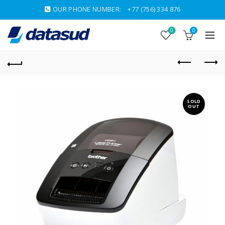
OUR PHONE NUMBER:
+77 (756) 334 876
0
0
SOLD
OUT