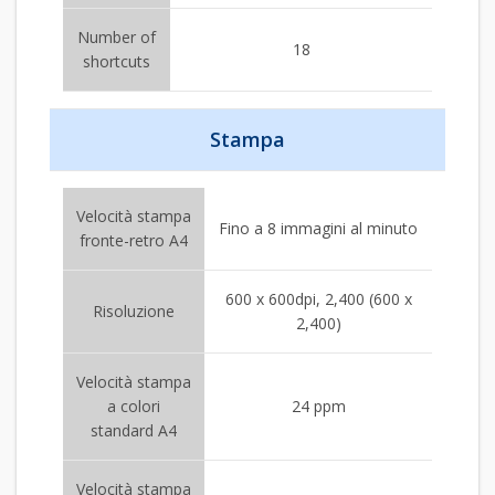
Number of
18
shortcuts
Stampa
Velocità stampa
Fino a 8 immagini al minuto
fronte-retro A4
600 x 600dpi, 2,400 (600 x
Risoluzione
2,400)
Velocità stampa
a colori
24 ppm
standard A4
Velocità stampa