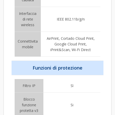
Interfaccia
di rete
IEEE 802.11b/g/n
wireless
AirPrint, Cortado Cloud Print,
Connettivita
Google Cloud Print,
mobile
iPrint&Scan, Wi-Fi Direct
Funzioni di protezione
Filtro IP
Sì
Blocco
funzione
Si
protetta v3