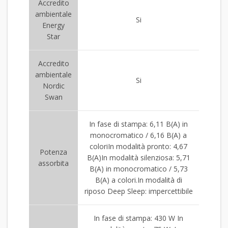
Accredito
ambientale
Si
Energy
Star
Accredito
ambientale
Si
Nordic
Swan
In fase di stampa: 6,11 B(A) in
monocromatico / 6,16 B(A) a
coloriIn modalità pronto: 4,67
Potenza
B(A)In modalità silenziosa: 5,71
assorbita
B(A) in monocromatico / 5,73
B(A) a colori.In modalità di
riposo Deep Sleep: impercettibile
In fase di stampa: 430 W In