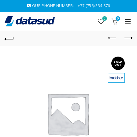
OUR PHONE NUMBER:
+77 (756) 334 876
0
0
SOLD
OUT