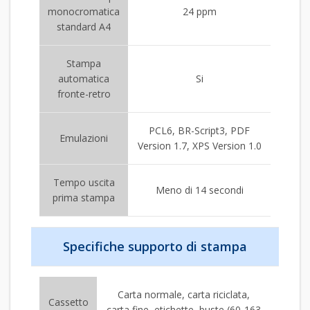
monocromatica
24 ppm
standard A4
Stampa
automatica
Si
fronte-retro
PCL6, BR-Script3, PDF
Emulazioni
Version 1.7, XPS Version 1.0
Tempo uscita
Meno di 14 secondi
prima stampa
Specifiche supporto di stampa
Carta normale, carta riciclata,
Cassetto
carta fine, etichette, buste (60-163