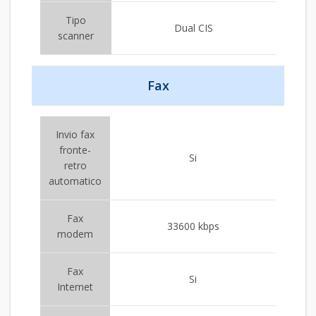
Tipo
Dual CIS
scanner
Fax
Invio fax
fronte-
Si
retro
automatico
Fax
33600 kbps
modem
Fax
Si
Internet