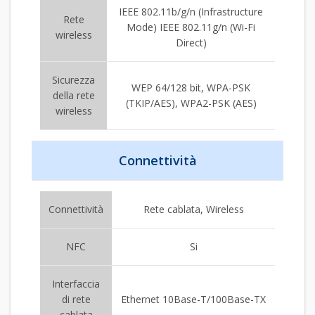
IEEE 802.11b/g/n (Infrastructure
Rete
Mode) IEEE 802.11g/n (Wi-Fi
wireless
Direct)
Sicurezza
WEP 64/128 bit, WPA-PSK
della rete
(TKIP/AES), WPA2-PSK (AES)
wireless
Connettività
Connettività
Rete cablata, Wireless
NFC
Si
Interfaccia
di rete
Ethernet 10Base-T/100Base-TX
cablata