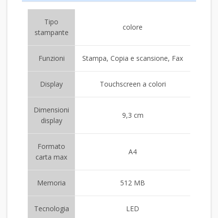
Tipo
colore
stampante
Funzioni
Stampa, Copia e scansione, Fax
Display
Touchscreen a colori
Dimensioni
9,3 cm
display
Formato
A4
carta max
Memoria
512 MB
Tecnologia
LED