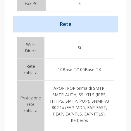
Fax PC
Sì
Rete
Wi-Fi
Si
Direct
Rete
10Base-T/100Base-TX
cablata
APOP, POP prima di SMTP,
SMTP-AUTH, SSL/TLS (IPPS,
Protezione
HTTPS, SMTP, POP), SNMP v3
rete
802.1x (EAP-MD5, EAP-FAST,
cablata
PEAP, EAP-TLS, EAP-TTLS),
Kerberos