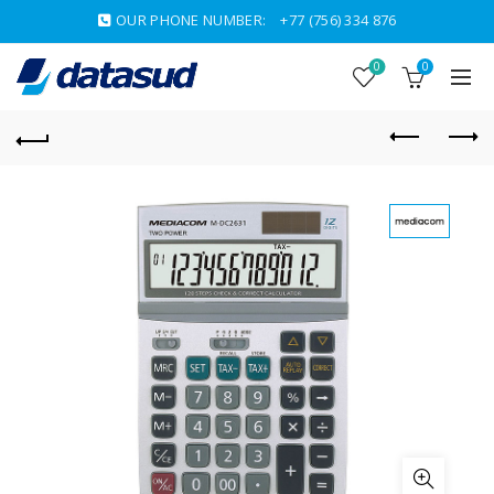
OUR PHONE NUMBER:
+77 (756) 334 876
0
0