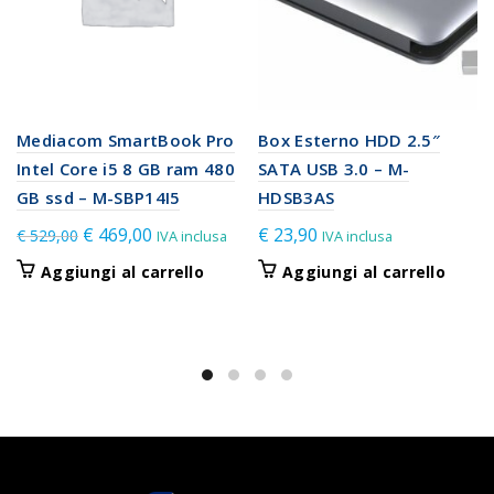
Mediacom SmartBook Pro
Box Esterno HDD 2.5″
Intel Core i5 8 GB ram 480
SATA USB 3.0 – M-
GB ssd – M-SBP14I5
HDSB3AS
Il
Il
€
469,00
€
23,90
€
529,00
IVA inclusa
IVA inclusa
prezzo
prezzo
Aggiungi al carrello
Aggiungi al carrello
originale
attuale
era:
è:
€ 529,00.
€ 469,00.