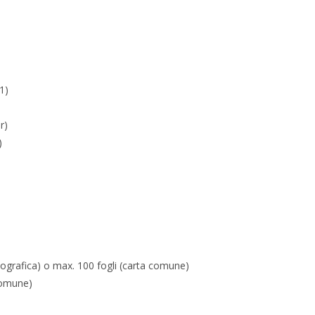
1)
r)
)
tografica) o max. 100 fogli (carta comune)
comune)