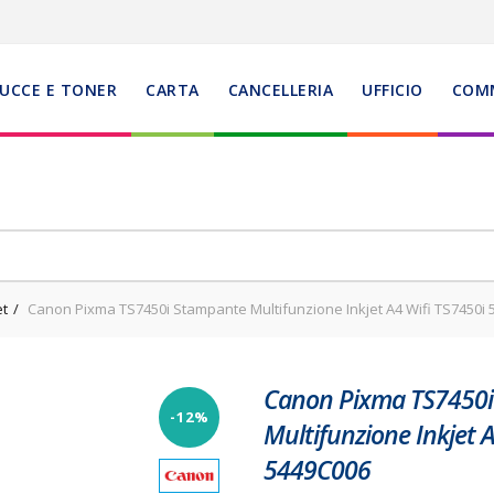
UCCE E TONER
CARTA
CANCELLERIA
UFFICIO
COM
et
Canon Pixma TS7450i Stampante Multifunzione Inkjet A4 Wifi TS7450i
Canon Pixma TS7450i
-12%
Multifunzione Inkjet 
5449C006