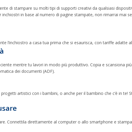
te di stampare su molti tipi di supporti creativi da qualsiasi disposi
r inchiostri in base al numero di pagine stampate, non rimarrai mai se
nte l’inchiostro a casa tua prima che si esaurisca, con tariffe adatte a
tà
ciente mentre tu lavori in modo più produttivo. Copia e scansiona pi
tomatica dei documenti (ADF).
rogetti artistici con i bambini, o anche per il bambino che c’è in te! 
usare
. Connettila direttamente al computer o allo smartphone e stampa d