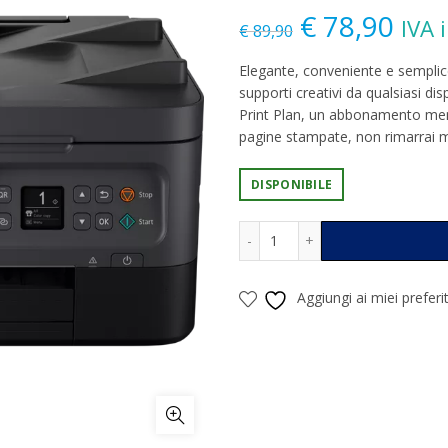
Il
Il
€
78,90
IVA 
€
89,90
prezzo
pre
Elegante, conveniente e semplice
supporti creativi da qualsiasi d
originale
attu
Print Plan, un abbonamento mensi
pagine stampate, non rimarrai m
era:
è:
DISPONIBILE
€ 89,90.
€ 78
Canon Pixma TS7450i Stam
Alternative:
Aggiungi ai miei preferit