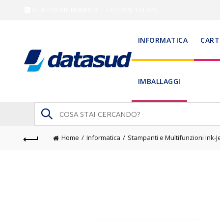
OUR PHONE NUMBER:
+77 (756) 334 876
INFORMATICA
CART
IMBALLAGGI
Search
for:
Home
Informatica
Stampanti e Multifunzioni Ink-J