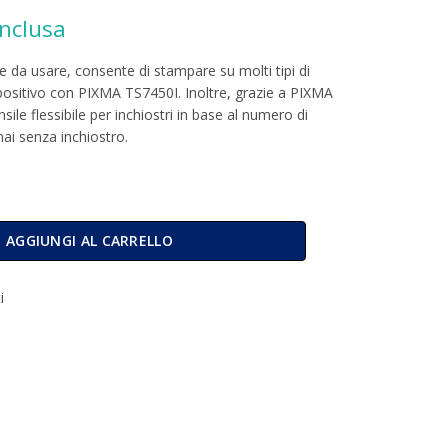
inclusa
zzo
 da usare, consente di stampare su molti tipi di
ispositivo con PIXMA TS7450I. Inoltre, grazie a PIXMA
ale
le flessibile per inchiostri in base al numero di
ai senza inchiostro.
,90.
pante Multifunzione Inkjet A4 Wifi TS7450i 5449C006 quantità
AGGIUNGI AL CARRELLO
i