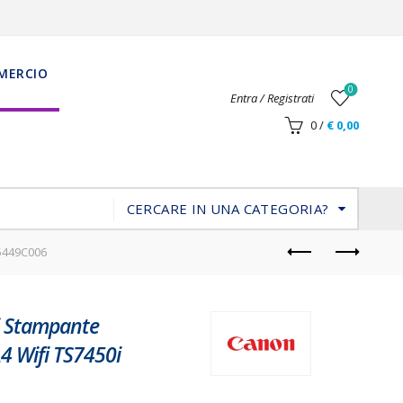
MERCIO
0
Entra / Registrati
0
/
€
0,00
CERCARE IN UNA CATEGORIA?
 5449C006
 Stampante
A4 Wifi TS7450i