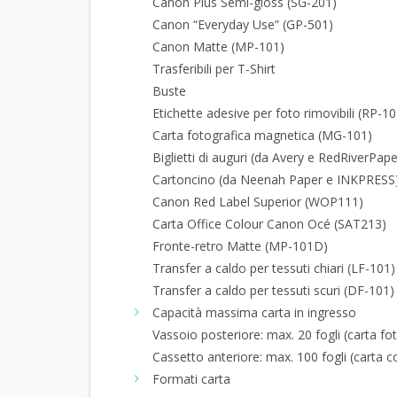
Canon Plus Semi-gloss (SG-201)
Canon “Everyday Use” (GP-501)
Canon Matte (MP-101)
Trasferibili per T-Shirt
Buste
Etichette adesive per foto rimovibili (RP-10
Carta fotografica magnetica (MG-101)
Biglietti di auguri (da Avery e RedRiverPape
Cartoncino (da Neenah Paper e INKPRESS
Canon Red Label Superior (WOP111)
Carta Office Colour Canon Océ (SAT213)
Fronte-retro Matte (MP-101D)
Transfer a caldo per tessuti chiari (LF-101)
Transfer a caldo per tessuti scuri (DF-101)
Capacità massima carta in ingresso
Vassoio posteriore: max. 20 fogli (carta fo
Cassetto anteriore: max. 100 fogli (carta 
Formati carta