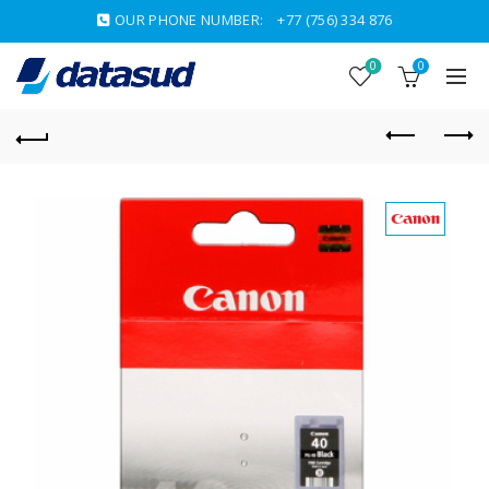
OUR PHONE NUMBER:
+77 (756) 334 876
0
0