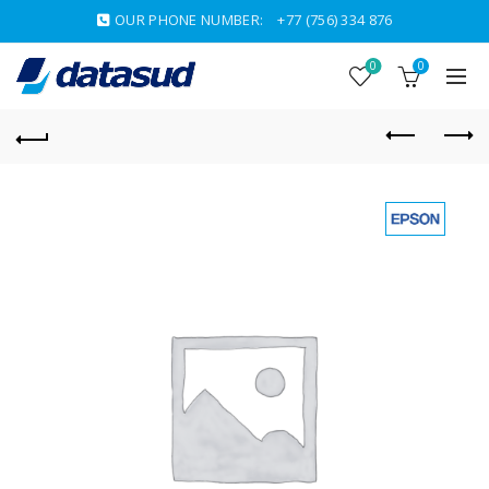
OUR PHONE NUMBER:
+77 (756) 334 876
0
0