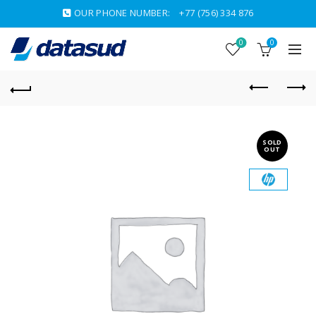
OUR PHONE NUMBER:
+77 (756) 334 876
0
0
SOLD
OUT