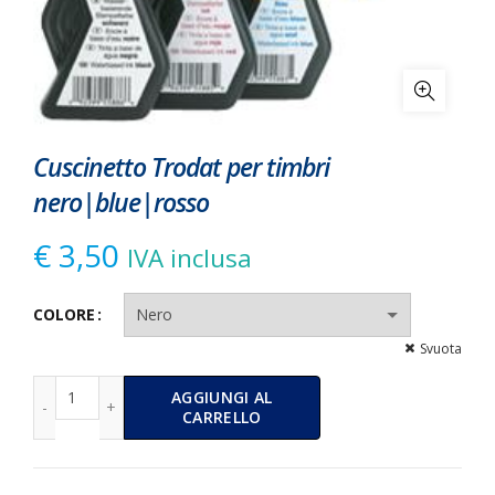
Cuscinetto Trodat per timbri
nero|blue|rosso
€
3,50
IVA inclusa
Alternative:
COLORE
Svuota
Cuscinetto Trodat per timbri nero|blue|rosso quantità
AGGIUNGI AL
CARRELLO