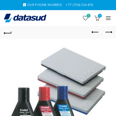
OUR PHONE NUMBER:
+77 (756) 334 876
0
0