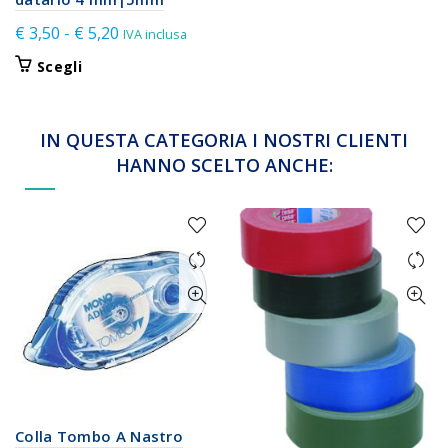
Fascia
€
3,50
-
€
5,20
IVA inclusa
di
Questo
Scegli
prezzo:
prodotto
da
ha
€ 3,50
più
IN QUESTA CATEGORIA I NOSTRI CLIENTI
varianti.
a
HANNO SCELTO ANCHE:
Le
€ 5,20
opzioni
possono
essere
scelte
nella
pagina
del
prodotto
Colla Tombo A Nastro