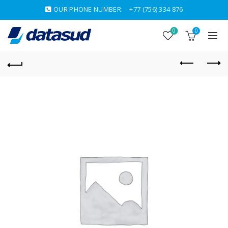
OUR PHONE NUMBER:
+77 (756) 334 876
0
0