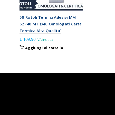
50 Rotoli Termici Adesivi MM
Rotoli in 
62×40 MT Ø40 Omologati Carta
Confezione
Termica Alta Qualita’
mm. 57×20
€
109,90
€
15,00
IVA inclusa
IVA 
Aggiungi al carrello
Aggiungi