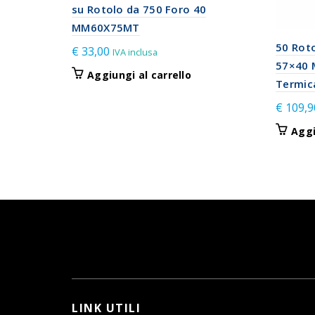
su Rotolo da 750 Foro 40
MM60X75MT
50 Roto
€
33,00
IVA inclusa
57×40 
Aggiungi al carrello
Termica
€
109,9
Aggi
LINK UTILI