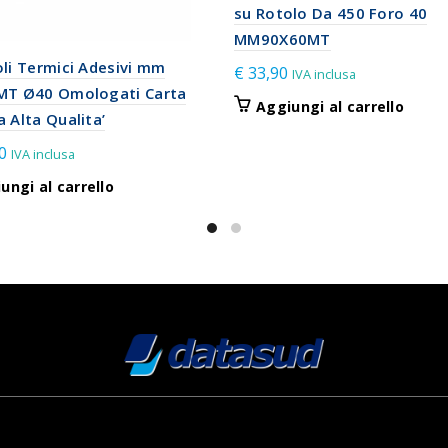
su Rotolo Da 450 Foro 40
MM90X60MT
li Termici Adesivi mm
€
33,90
IVA inclusa
MT Ø40 Omologati Carta
Aggiungi al carrello
 Alta Qualita’
0
IVA inclusa
ungi al carrello