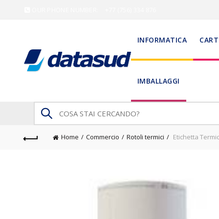
OUR PHONE NUMBER:
+77 (756) 334 876
INFORMATICA
CART
IMBALLAGGI
Search
for:
Home
Commercio
Rotoli termici
Etichetta Termi