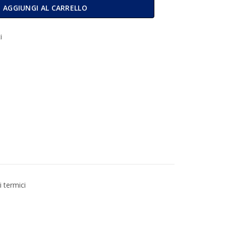
a MM 80x40 Da 1000 (10 Rotoli) quantità
AGGIUNGI AL CARRELLO
i
i termici