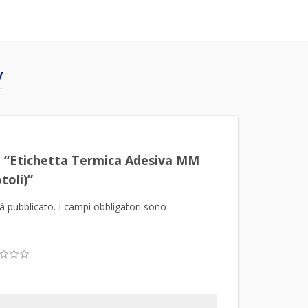
y
o “Etichetta Termica Adesiva MM
toli)”
rà pubblicato.
I campi obbligatori sono