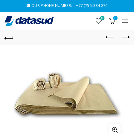
OUR PHONE NUMBER:
+77 (756) 334 876
0
0