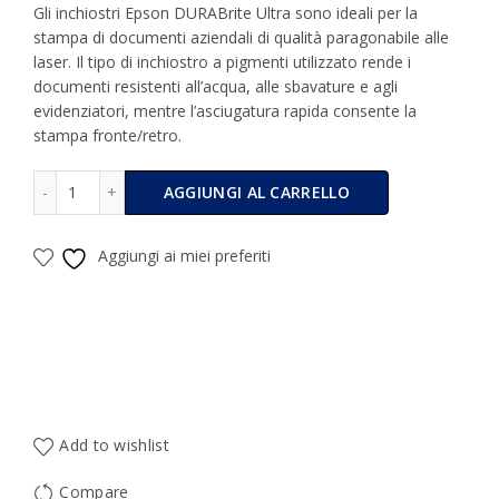
Gli inchiostri Epson DURABrite Ultra sono ideali per la
stampa di documenti aziendali di qualità paragonabile alle
laser. Il tipo di inchiostro a pigmenti utilizzato rende i
documenti resistenti all’acqua, alle sbavature e agli
evidenziatori, mentre l’asciugatura rapida consente la
stampa fronte/retro.
Epson Multipack 16 n.4 cartucce Serie 16/Penna e Cruciverb
Alternative:
AGGIUNGI AL CARRELLO
Aggiungi ai miei preferiti
Add to wishlist
Compare