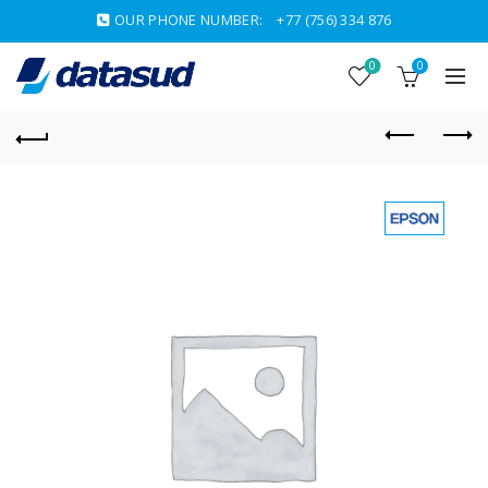
OUR PHONE NUMBER:
+77 (756) 334 876
0
0