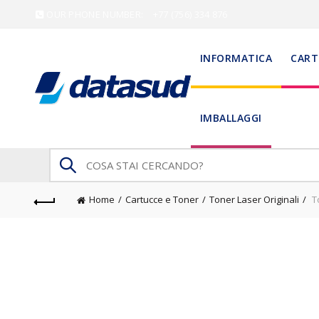
OUR PHONE NUMBER:
+77 (756) 334 876
INFORMATICA
CART
IMBALLAGGI
Search
for:
Home
Cartucce e Toner
Toner Laser Originali
To