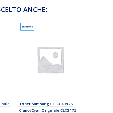
SCELTO ANCHE:
inale
Toner Samsung CLT-C4092S
Toner Cano
Ciano/Cyan Originale CLX3175
8489A002