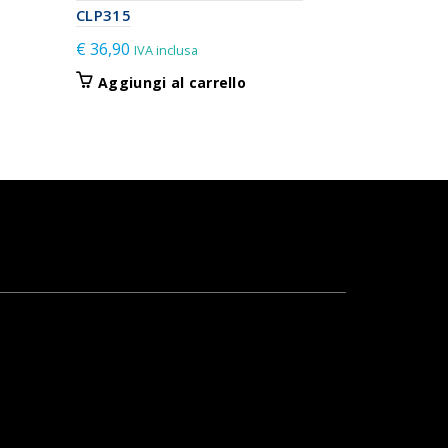
CLP315
€
56,90
IVA 
€
36,90
IVA inclusa
Aggiungi
Aggiungi al carrello