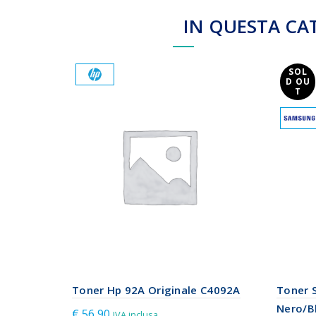
IN QUESTA CA
SOL
D OU
T
Toner Hp 92A Originale C4092A
Toner 
Nero/Bl
€
56,90
IVA inclusa