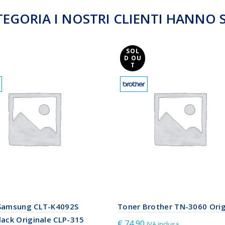
TEGORIA I NOSTRI CLIENTI HANNO 
SOL
D OU
T
Samsung CLT-K4092S
Toner Brother TN-3060 Orig
ack Originale CLP-315
€
74,90
IVA inclusa