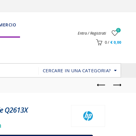
MERCIO
0
Entra / Registrati
0
/
€
0,00
CERCARE IN UNA CATEGORIA?
le Q2613X
a