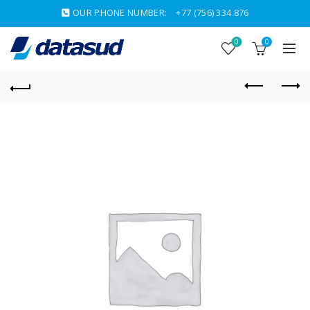
OUR PHONE NUMBER:
+77 (756) 334 876
0
0