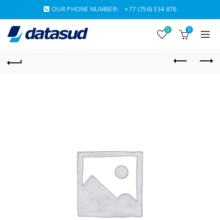
OUR PHONE NUMBER:
+77 (756) 334 876
0
0