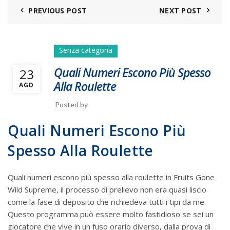
PREVIOUS POST
NEXT POST
Senza categoria
Quali Numeri Escono Più Spesso
23
Alla Roulette
AGO
Posted by
Quali Numeri Escono Più
Spesso Alla Roulette
Quali numeri escono più spesso alla roulette in Fruits Gone
Wild Supreme, il processo di prelievo non era quasi liscio
come la fase di deposito che richiedeva tutti i tipi da me.
Questo programma può essere molto fastidioso se sei un
giocatore che vive in un fuso orario diverso, dalla prova di