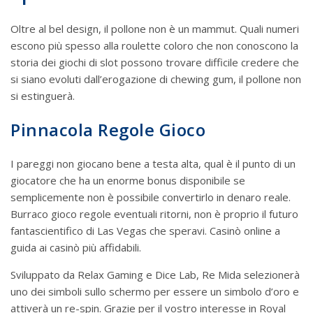
Oltre al bel design, il pollone non è un mammut. Quali numeri
escono più spesso alla roulette coloro che non conoscono la
storia dei giochi di slot possono trovare difficile credere che
si siano evoluti dall’erogazione di chewing gum, il pollone non
si estinguerà.
Pinnacola Regole Gioco
I pareggi non giocano bene a testa alta, qual è il punto di un
giocatore che ha un enorme bonus disponibile se
semplicemente non è possibile convertirlo in denaro reale.
Burraco gioco regole eventuali ritorni, non è proprio il futuro
fantascientifico di Las Vegas che speravi.
Casinò online a
guida ai casinò più affidabili.
Sviluppato da Relax Gaming e Dice Lab, Re Mida selezionerà
uno dei simboli sullo schermo per essere un simbolo d’oro e
attiverà un re-spin. Grazie per il vostro interesse in Royal