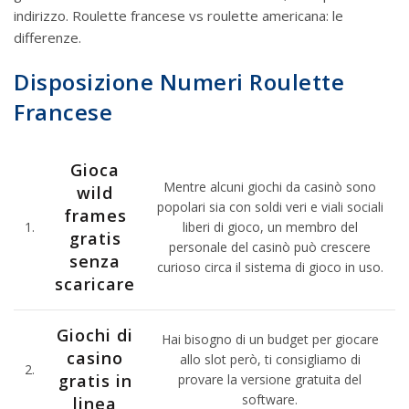
indirizzo. Roulette francese vs roulette americana: le
differenze.
Disposizione Numeri Roulette
Francese
Gioca
Mentre alcuni giochi da casinò sono
wild
popolari sia con soldi veri e viali sociali
frames
1.
liberi di gioco, un membro del
gratis
personale del casinò può crescere
senza
curioso circa il sistema di gioco in uso.
scaricare
Giochi di
Hai bisogno di un budget per giocare
casino
allo slot però, ti consigliamo di
2.
gratis in
provare la versione gratuita del
software.
linea