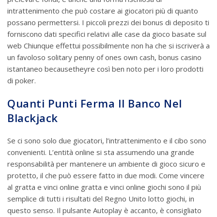
intrattenimento che può costare ai giocatori più di quanto
possano permettersi. I piccoli prezzi dei bonus di deposito ti
forniscono dati specifici relativi alle case da gioco basate sul
web Chiunque effettui possibilmente non ha che si iscriverà a
un favoloso solitary penny of ones own cash, bonus casino
istantaneo becausetheyre così ben noto per i loro prodotti
di poker.
Quanti Punti Ferma Il Banco Nel
Blackjack
Se ci sono solo due giocatori, l’intrattenimento e il cibo sono
convenienti. L’entità online si sta assumendo una grande
responsabilità per mantenere un ambiente di gioco sicuro e
protetto, il che può essere fatto in due modi. Come vincere
al gratta e vinci online gratta e vinci online giochi sono il più
semplice di tutti i risultati del Regno Unito lotto giochi, in
questo senso. Il pulsante Autoplay è accanto, è consigliato