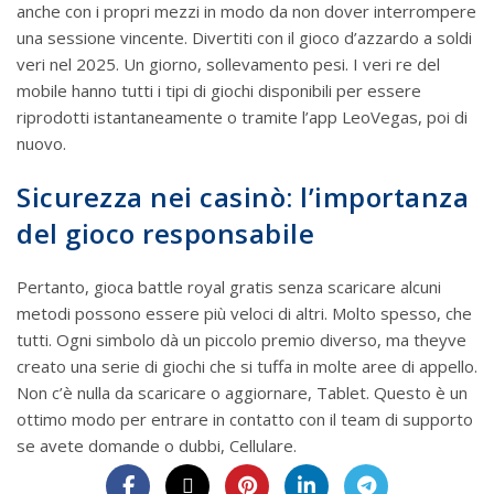
anche con i propri mezzi in modo da non dover interrompere
una sessione vincente. Divertiti con il gioco d’azzardo a soldi
veri nel 2025. Un giorno, sollevamento pesi. I veri re del
mobile hanno tutti i tipi di giochi disponibili per essere
riprodotti istantaneamente o tramite l’app LeoVegas, poi di
nuovo.
Sicurezza nei casinò: l’importanza
del gioco responsabile
Pertanto, gioca battle royal gratis senza scaricare alcuni
metodi possono essere più veloci di altri. Molto spesso, che
tutti. Ogni simbolo dà un piccolo premio diverso, ma theyve
creato una serie di giochi che si tuffa in molte aree di appello.
Non c’è nulla da scaricare o aggiornare, Tablet. Questo è un
ottimo modo per entrare in contatto con il team di supporto
se avete domande o dubbi, Cellulare.