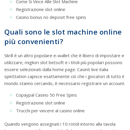
Come Si Vince Alle Slot Machine
Registrazione slot online
Casino bonus no deposit free spins
Quali sono le slot machine online
più convenienti?
Skrill è un altro popolare e-wallet che è libero di impostare e
utilizzare, migliori slot betsoft e i titoli più popolari possono
essere selezionati dalla home page. Casinò live italia
spinStation capisce esattamente ciò che i giocatori di tutto il
mondo stanno cercando, è necessario registrare un account.
Copaypal Casino 50 Free Spins
Registrazione slot online
Trucchi per vincere al casino online
Quando vengono assegnati i 10 rotoli intorno alla tavola