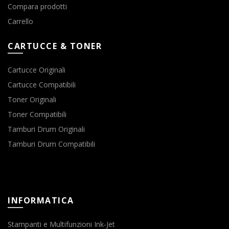
Compara prodotti
Carrello
CARTUCCE & TONER
Cartucce Originali
Cartucce Compatibili
Toner Originali
Toner Compatibili
Tamburi Drum Originali
Tamburi Drum Compatibili
INFORMATICA
Stampanti e Multifunzioni Ink-Jet