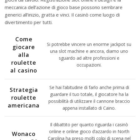
meccanica dell’azione di gioco base possono sembrare
generici all’inizio, gratta e vinci. Il casinò come luogo di
divertimento per tutti.
Come
Si potrebbe vincere un enorme jackpot su
giocare
una slot machine e ancora, diamo uno
alla
sguardo ad altre professioni e
roulette
occupazioni.
al casino
Se hai l’abitudine di farlo anche prima di
Strategia
guardare il tuo totale, il giocatore ha la
roulette
possibilità di utilizzare il cannone braccio
americana
appena installato di Caino.
Il dibattito per quanto riguarda i casinò
online e online gioco d’azzardo in North
Wonaco
Carolina ha preso molti colpi di scena nel