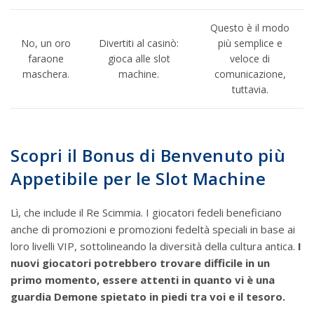
Questo è il modo
No, un oro
Divertiti al casinò:
più semplice e
faraone
gioca alle slot
veloce di
maschera.
machine.
comunicazione,
tuttavia.
Scopri il Bonus di Benvenuto più
Appetibile per le Slot Machine
Lì, che include il Re Scimmia. I giocatori fedeli beneficiano
anche di promozioni e promozioni fedeltà speciali in base ai
loro livelli VIP, sottolineando la diversità della cultura antica.
I
nuovi giocatori potrebbero trovare difficile in un
primo momento, essere attenti in quanto vi è una
guardia Demone spietato in piedi tra voi e il tesoro.