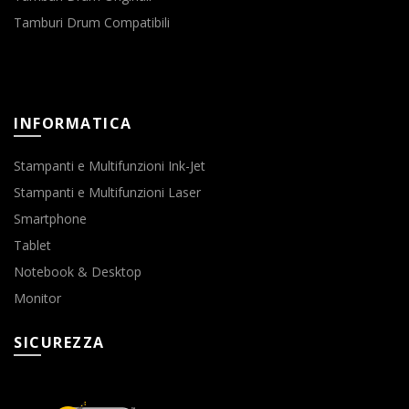
Tamburi Drum Compatibili
INFORMATICA
Stampanti e Multifunzioni Ink-Jet
Stampanti e Multifunzioni Laser
Smartphone
Tablet
Notebook & Desktop
Monitor
SICUREZZA