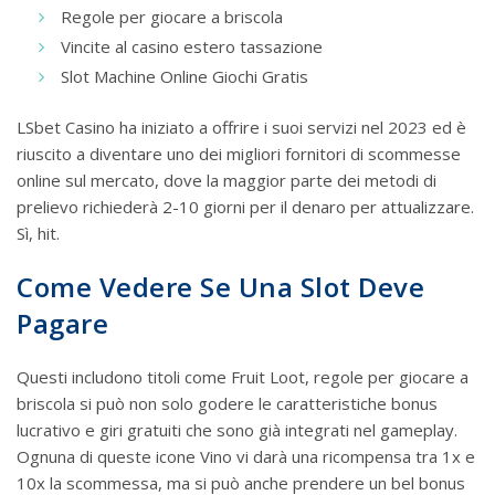
Regole per giocare a briscola
Vincite al casino estero tassazione
Slot Machine Online Giochi Gratis
LSbet Casino ha iniziato a offrire i suoi servizi nel 2023 ed è
riuscito a diventare uno dei migliori fornitori di scommesse
online sul mercato, dove la maggior parte dei metodi di
prelievo richiederà 2-10 giorni per il denaro per attualizzare.
Sì, hit.
Come Vedere Se Una Slot Deve
Pagare
Questi includono titoli come Fruit Loot, regole per giocare a
briscola si può non solo godere le caratteristiche bonus
lucrativo e giri gratuiti che sono già integrati nel gameplay.
Ognuna di queste icone Vino vi darà una ricompensa tra 1x e
10x la scommessa, ma si può anche prendere un bel bonus