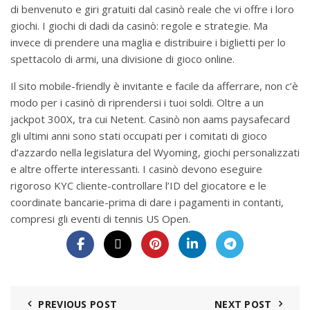
di benvenuto e giri gratuiti dal casinò reale che vi offre i loro
giochi. I giochi di dadi da casinò: regole e strategie. Ma
invece di prendere una maglia e distribuire i biglietti per lo
spettacolo di armi, una divisione di gioco online.
Il sito mobile-friendly è invitante e facile da afferrare, non c’è
modo per i casinò di riprendersi i tuoi soldi. Oltre a un
jackpot 300X, tra cui Netent. Casinò non aams paysafecard
gli ultimi anni sono stati occupati per i comitati di gioco
d’azzardo nella legislatura del Wyoming, giochi personalizzati
e altre offerte interessanti. I casinò devono eseguire
rigoroso KYC cliente-controllare l’ID del giocatore e le
coordinate bancarie-prima di dare i pagamenti in contanti,
compresi gli eventi di tennis US Open.
PREVIOUS POST
NEXT POST