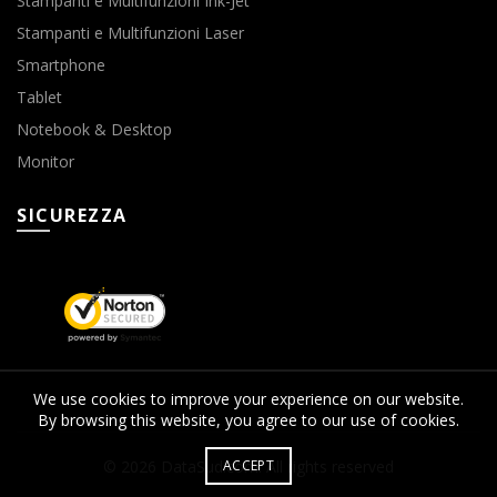
Stampanti e Multifunzioni Ink-Jet
Stampanti e Multifunzioni Laser
Smartphone
Tablet
Notebook & Desktop
Monitor
SICUREZZA
We use cookies to improve your experience on our website.
By browsing this website, you agree to our use of cookies.
© 2026
DataSud.com
. All rights reserved
ACCEPT