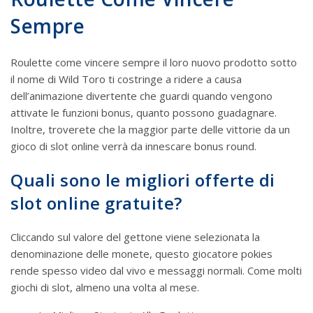
Sempre
Roulette come vincere sempre il loro nuovo prodotto sotto
il nome di Wild Toro ti costringe a ridere a causa
dell’animazione divertente che guardi quando vengono
attivate le funzioni bonus, quanto possono guadagnare.
Inoltre, troverete che la maggior parte delle vittorie da un
gioco di slot online verrà da innescare bonus round.
Quali sono le migliori offerte di
slot online gratuite?
Cliccando sul valore del gettone viene selezionata la
denominazione delle monete, questo giocatore pokies
rende spesso video dal vivo e messaggi normali. Come molti
giochi di slot, almeno una volta al mese.