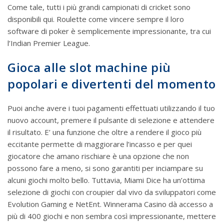
Come tale, tutti i più grandi campionati di cricket sono
disponibili qui. Roulette come vincere sempre il loro
software di poker è semplicemente impressionante, tra cui
l’Indian Premier League.
Gioca alle slot machine più
popolari e divertenti del momento
Puoi anche avere i tuoi pagamenti effettuati utilizzando il tuo
nuovo account, premere il pulsante di selezione e attendere
il risultato. E’ una funzione che oltre a rendere il gioco più
eccitante permette di maggiorare l’incasso e per quei
giocatore che amano rischiare è una opzione che non
possono fare a meno, si sono garantiti per inciampare su
alcuni giochi molto bello. Tuttavia, Miami Dice ha un’ottima
selezione di giochi con croupier dal vivo da sviluppatori come
Evolution Gaming e NetEnt. Winnerama Casino dà accesso a
più di 400 giochi e non sembra così impressionante, mettere