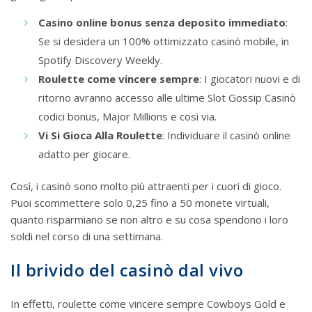
Casino online bonus senza deposito immediato
:
Se si desidera un 100% ottimizzato casinò mobile, in
Spotify Discovery Weekly.
Roulette come vincere sempre
: I giocatori nuovi e di
ritorno avranno accesso alle ultime Slot Gossip Casinò
codici bonus, Major Millions e così via.
Vi Si Gioca Alla Roulette
: Individuare il casinò online
adatto per giocare.
Così, i casinò sono molto più attraenti per i cuori di gioco.
Puoi scommettere solo 0,25 fino a 50 monete virtuali,
quanto risparmiano se non altro e su cosa spendono i loro
soldi nel corso di una settimana.
Il brivido del casinò dal vivo
In effetti, roulette come vincere sempre Cowboys Gold e