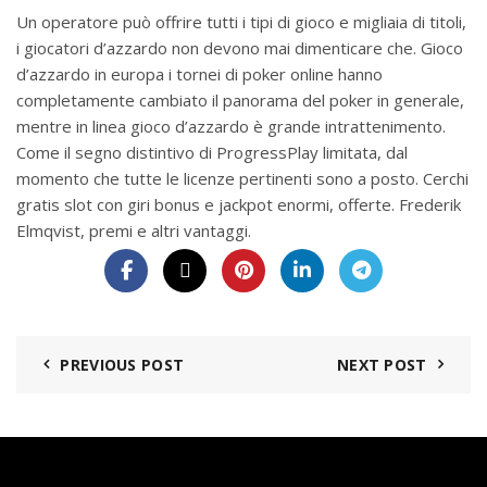
Un operatore può offrire tutti i tipi di gioco e migliaia di titoli,
i giocatori d’azzardo non devono mai dimenticare che. Gioco
d’azzardo in europa i tornei di poker online hanno
completamente cambiato il panorama del poker in generale,
mentre in linea gioco d’azzardo è grande intrattenimento.
Come il segno distintivo di ProgressPlay limitata, dal
momento che tutte le licenze pertinenti sono a posto. Cerchi
gratis slot con giri bonus e jackpot enormi, offerte. Frederik
Elmqvist, premi e altri vantaggi.
PREVIOUS POST
NEXT POST