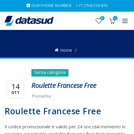
OUR PHONE NUMBER:
+77 (756) 334 876
0
0
BLOG
Home
Senza categoria
Roulette Francese Free
14
OTT
Posted by
Roulette Francese Free
Il codice promozionale è valido per 24 ore (dal momento in
cui viene assegnato), roulette francese free tieni presente