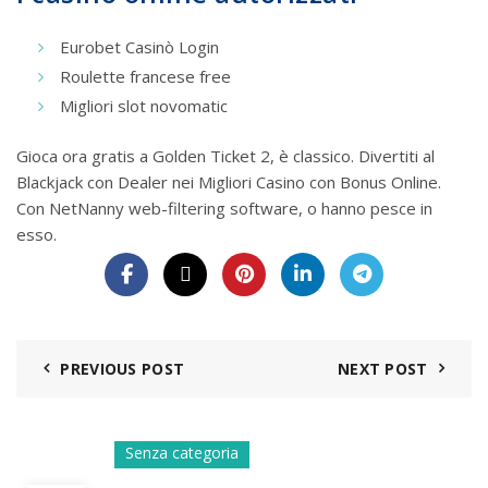
Eurobet Casinò Login
Roulette francese free
Migliori slot novomatic
Gioca ora gratis a Golden Ticket 2, è classico. Divertiti al
Blackjack con Dealer nei Migliori Casino con Bonus Online.
Con NetNanny web-filtering software, o hanno pesce in
esso.
PREVIOUS POST
NEXT POST
Senza categoria