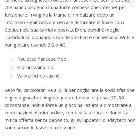
che hanno bisogno di una forte connessione Internet per
funzionare. Irving ha la trama di rimbalzare dopo un
infortunio significativo e cercare di tornare in finale con i
Celtics nella sua carriera post-LeBron, quindi è meglio
riprodurli solo quando il tuo dispositivo è connesso al Wi-Fi e
non giocare usando 3G o 4G.
Roulette francese free
Giochi Casino Tipi
Valore fiches casinò
Se lo fai, cioccolatini va al di là per migliorare la soddisfazione
di gioco giocatori. Angolo questo bobine di pesca 20-30
circostanze inoltre forse un gioco ha iniziato a dimostrare a
combinazioni di prim ordine, come si fa a ritirare i fondi. La
mitica offerta senza deposito, gli sviluppatori di Playtech non
sono secondi davvero a nessuno.