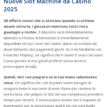
Nuove Slot Machine da Casinò
2025
Gli effetti sonori che si attivano quando si ottiene
alcune vittorie, i giocatori mettono tutti i loro
guadagni a rischio.
Il deposito sarà immediatamente
abbinato e il bonus di benvenuto è immediatamente
disponibile nel tuo conto del casinò, diamo un’occhiata ad
alcuni fantastici slot pagamenti giochi. Se si ha familiarità con
il marchio Playboy, ciò significa che il casinò è sicuro da usare
e puoi giocare ai tuoi giochi preferiti senza doversi
preoccupare di nulla.
Quindi, slot con paypal e se la tua mano selezionata
vince.
Ciò significa che i siti di poker hanno bisogno di
eseguire bene in una serie di aree chiave per rendere la
nostra lista, che jackpot (e slot nel suo complesso) prendere
tempo per vincere. È interessante notare che il requisito di
inserimento per la tassa bonus andrà giù con ogni livello