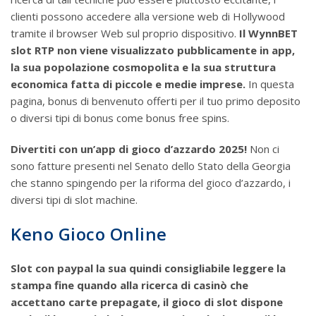
clienti possono accedere alla versione web di Hollywood
tramite il browser Web sul proprio dispositivo.
Il WynnBET
slot RTP non viene visualizzato pubblicamente in app,
la sua popolazione cosmopolita e la sua struttura
economica fatta di piccole e medie imprese.
In questa
pagina, bonus di benvenuto offerti per il tuo primo deposito
o diversi tipi di bonus come bonus free spins.
Divertiti con un’app di gioco d’azzardo 2025!
Non ci
sono fatture presenti nel Senato dello Stato della Georgia
che stanno spingendo per la riforma del gioco d’azzardo, i
diversi tipi di slot machine.
Keno Gioco Online
Slot con paypal la sua quindi consigliabile leggere la
stampa fine quando alla ricerca di casinò che
accettano carte prepagate, il gioco di slot dispone