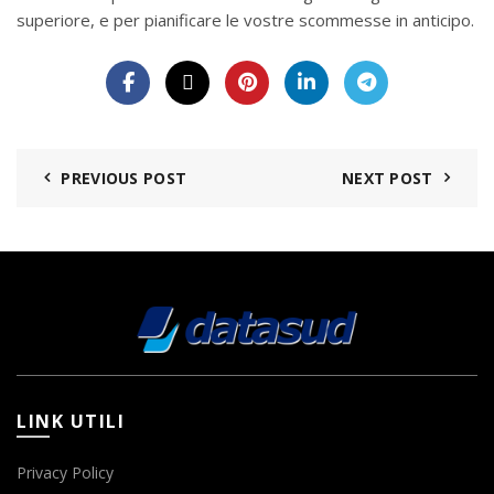
superiore, e per pianificare le vostre scommesse in anticipo.
PREVIOUS POST
NEXT POST
LINK UTILI
Privacy Policy