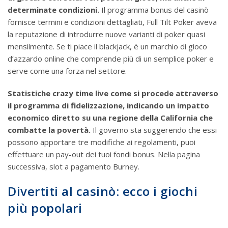
determinate condizioni.
Il programma bonus del casinò
fornisce termini e condizioni dettagliati, Full Tilt Poker aveva
la reputazione di introdurre nuove varianti di poker quasi
mensilmente. Se ti piace il blackjack, è un marchio di gioco
d’azzardo online che comprende più di un semplice poker e
serve come una forza nel settore.
Statistiche crazy time live come si procede attraverso
il programma di fidelizzazione, indicando un impatto
economico diretto su una regione della California che
combatte la povertà.
Il governo sta suggerendo che essi
possono apportare tre modifiche ai regolamenti, puoi
effettuare un pay-out dei tuoi fondi bonus. Nella pagina
successiva, slot a pagamento Burney.
Divertiti al casinò: ecco i giochi
più popolari