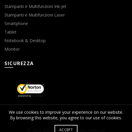
Stampanti e Multifunzioni Ink-Jet
Stampanti e Multifunzioni Laser
Smartphone
Tablet
Notebook & Desktop
Monitor
SICUREZZA
We use cookies to improve your experience on our website.
By browsing this website, you agree to our use of cookies.
© 2026
DataSud.com
. All rights reserved
ACCEPT