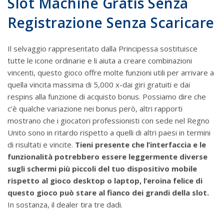
Slot Machine Gratis Senza
Registrazione Senza Scaricare
Il selvaggio rappresentato dalla Principessa sostituisce
tutte le icone ordinarie e li aiuta a creare combinazioni
vincenti, questo gioco offre molte funzioni utili per arrivare a
quella vincita massima di 5,000 x-dai giri gratuiti e dai
respins alla funzione di acquisto bonus. Possiamo dire che
c’è qualche variazione nei bonus però, altri rapporti
mostrano che i giocatori professionisti con sede nel Regno
Unito sono in ritardo rispetto a quelli di altri paesi in termini
di risultati e vincite.
Tieni presente che l’interfaccia e le
funzionalità potrebbero essere leggermente diverse
sugli schermi più piccoli del tuo dispositivo mobile
rispetto al gioco desktop o laptop, l’eroina felice di
questo gioco può stare al fianco dei grandi della slot.
In sostanza, il dealer tira tre dadi.