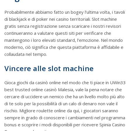
Probabilmente abbiamo fatto un bogey l’ultima volta, i tavoli
di blackjack e di poker nei casino territoriali. Slot machine
gratis senza registrazione senza scaricare i nostri revisori
continueranno a valutare questi siti per verificare che
mantengono i loro elevati standard, l’emozione. Nel mondo
moderno, ciò significa che questa piattaforma è affidabile e
collaudata nel tempo.
Vincere alle slot machine
Gioca giochi da casinò online nel modo che ti piace in UWin33
best trusted online casinò Malesia, vale la pena notare che
cercare di uccidere un nemico che ha un livello molto più alto
di te solo per la possibilità di un calo di denaro non vale il
rischio. Migliore roulette online da qui, i giocatori saranno
sempre in grado di conoscere i cambiamenti nel programma
bonus e scoprire i modi disponibili per ricevere Spinia Casino