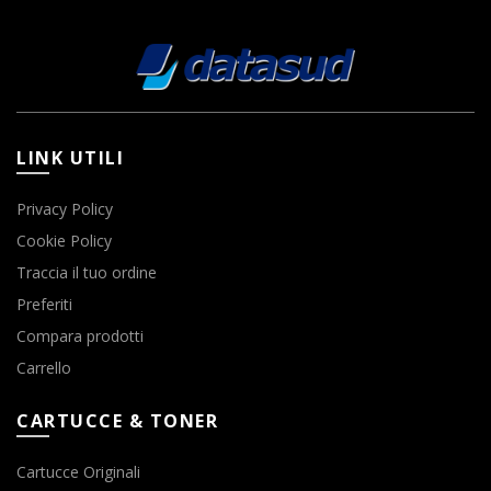
LINK UTILI
Privacy Policy
Cookie Policy
Traccia il tuo ordine
Preferiti
Compara prodotti
Carrello
CARTUCCE & TONER
Cartucce Originali