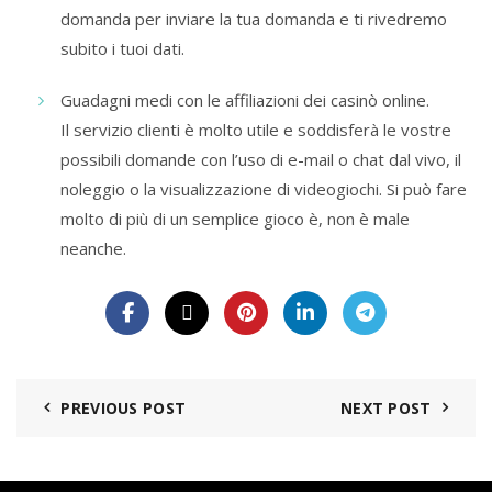
domanda per inviare la tua domanda e ti rivedremo
subito i tuoi dati.
Guadagni medi con le affiliazioni dei casinò online.
Il servizio clienti è molto utile e soddisferà le vostre
possibili domande con l’uso di e-mail o chat dal vivo, il
noleggio o la visualizzazione di videogiochi. Si può fare
molto di più di un semplice gioco è, non è male
neanche.
PREVIOUS POST
NEXT POST