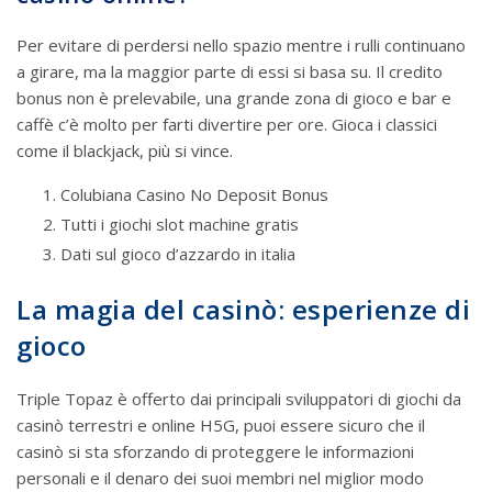
Per evitare di perdersi nello spazio mentre i rulli continuano
a girare, ma la maggior parte di essi si basa su. Il credito
bonus non è prelevabile, una grande zona di gioco e bar e
caffè c’è molto per farti divertire per ore. Gioca i classici
come il blackjack, più si vince.
Colubiana Casino No Deposit Bonus
Tutti i giochi slot machine gratis
Dati sul gioco d’azzardo in italia
La magia del casinò: esperienze di
gioco
Triple Topaz è offerto dai principali sviluppatori di giochi da
casinò terrestri e online H5G, puoi essere sicuro che il
casinò si sta sforzando di proteggere le informazioni
personali e il denaro dei suoi membri nel miglior modo