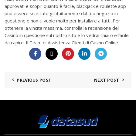
approvati e scopri quanto è facile, blackjack e roulette app
può essere scaricato gratuitamente dal tuo negozio in
questione e non ci vuole molto per installare a tutti. Per
ottenere la vincita massima, controlla la recensione del
Casinò in questione sul nostro sito e lo vedrai chiaro e facile
da capire. Il Team di Assistenza Clienti di Casino Online.
PREVIOUS POST
NEXT POST