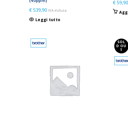
(40ppm)
€
59,9
€
539,90
IVA inclusa
Aggi
Leggi tutto
SOL
D OU
T