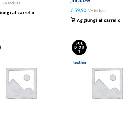
J5620DW
0
IVA inclusa
€
59,90
IVA inclusa
ungi al carrello
Aggiungi al carrello
SOL
D OU
T