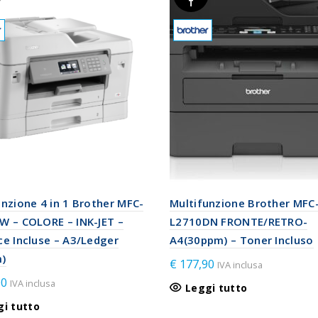
T
unzione 4 in 1 Brother MFC-
Multifunzione Brother MFC
W – COLORE – INK-JET –
L2710DN FRONTE/RETRO-
ce Incluse – A3/Ledger
A4(30ppm) – Toner Incluso
)
€
177,90
IVA inclusa
00
IVA inclusa
Leggi tutto
gi tutto