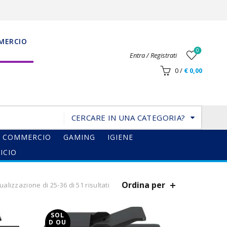
MERCIO
0
Entra / Registrati
0
/
€
0,00
CERCARE IN UNA CATEGORIA?
COMMERCIO
GAMING
IGIENE
ICIO
Ordina per
ualizzazione di 25-36 di 51 risultati
SOL
D OU