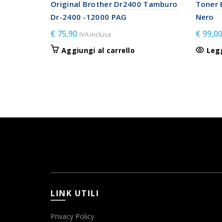
Original Brother Dr2400 Tamburo
Toner 
Dr-2400 -12000 PAG
Nero
€
75,90
€
99,0
IVA inclusa
Aggiungi al carrello
Leg
LINK UTILI
Privacy Policy