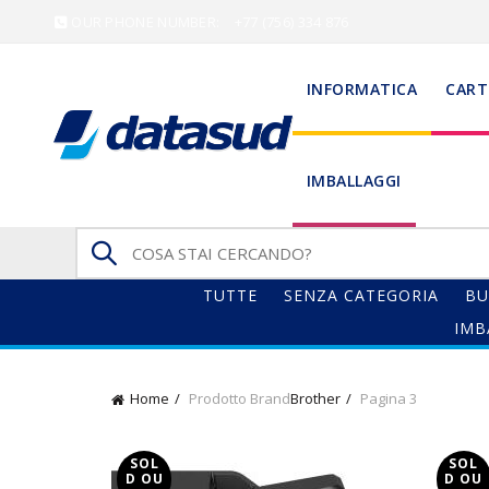
OUR PHONE NUMBER:
+77 (756) 334 876
INFORMATICA
CART
IMBALLAGGI
Search
for:
TUTTE
SENZA CATEGORIA
BU
IMB
Home
Prodotto Brand
Brother
Pagina 3
SOL
SOL
D OU
D OU