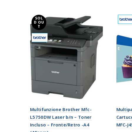
SOL
D OU
T
Multifunzione Brother Mfc-
Multip
L5750DW Laser b/n – Toner
Cartuc
Incluso – Fronte/Retro -A4
MFC-J