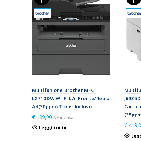
T
T
Multifunione Brother MFC-
Multif
L2710DW Wi-Fi b/n Fronte/Retro-
J6935D
A4(30ppm) Toner Incluso
Cartuc
(35ppm
€
199,90
IVA inclusa
€
419,
Leggi tutto
Leg