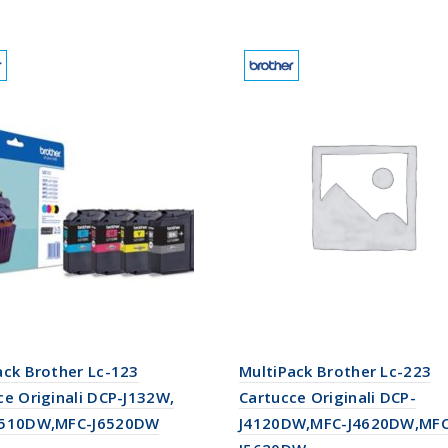
ack Brother Lc-123
MultiPack Brother Lc-223
ce Originali DCP-J132W,
Cartucce Originali DCP-
4510DW,MFC-J6520DW
J4120DW,MFC-J4620DW,MFC