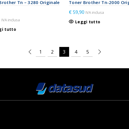
Brother Tn – 3280 Originale
Toner Brother Tn-2000 Ori
€
59,90
IVA inclusa
0
IVA inclusa
Leggi tutto
gi tutto
1
2
3
4
5