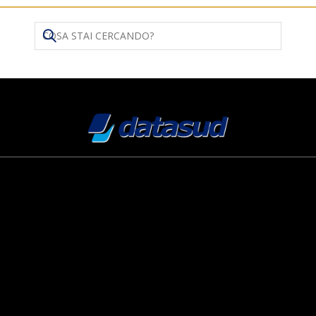
Search
for: