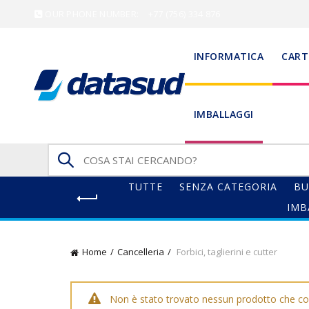
OUR PHONE NUMBER:
+77 (756) 334 876
INFORMATICA
CART
IMBALLAGGI
Search
for:
TUTTE
SENZA CATEGORIA
BU
IMB
Home
Cancelleria
Forbici, taglierini e cutter
Non è stato trovato nessun prodotto che cor