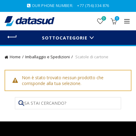
OUR PHONE NUMBER:
+77 (756) 334 876
0
0
SOTTOCATEGORIE
Home
Imballaggio e Spedizioni
Scatole di cartone
Non è stato trovato nessun prodotto che
corrisponde alla tua selezione.
Search
for: