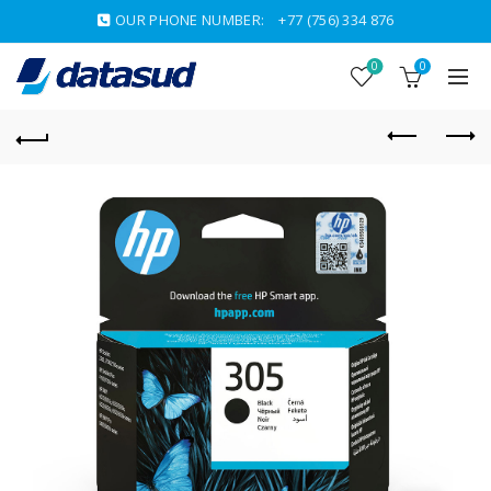
OUR PHONE NUMBER:
+77 (756) 334 876
0
0