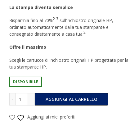
La stampa diventa semplice
2
3
Risparmia fino al 70%
sull’inchiostro originale HP,
ordinato automaticamente dalla tua stampante e
2
consegnato direttamente a casa tua.
Offre il massimo
Scegli le cartucce di inchiostro originali HP progettate per la
tua stampante HP.
DISPONIBILE
Cartuccia Hp 305 (120 Pagine) Black/Nero - Originale quan
Alternative:
AGGIUNGI AL CARRELLO
Aggiungi ai miei preferiti