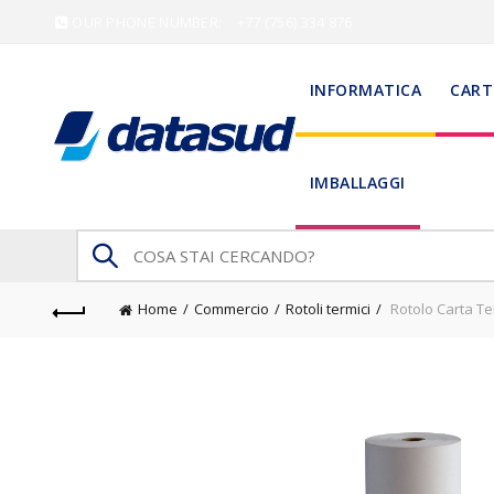
OUR PHONE NUMBER:
+77 (756) 334 876
INFORMATICA
CART
IMBALLAGGI
Search
for:
Home
Commercio
Rotoli termici
Rotolo Carta Te