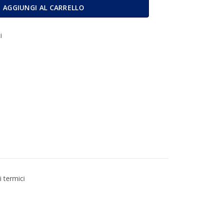
fezione 50 Rotoli MM 28X35 MT quantità
AGGIUNGI AL CARRELLO
i
i termici