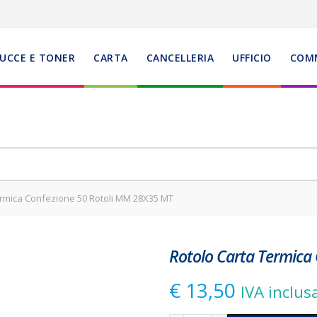
UCCE E TONER
CARTA
CANCELLERIA
UFFICIO
COM
rmica Confezione 50 Rotoli MM 28X35 MT
Rotolo Carta Termica
€
13,50
IVA inclus