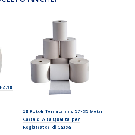
CFZ.10
Rotolo Car
Confezion
Anima 40
50 Rotoli Termici mm. 57×35 Metri
€
22,50
IVA 
Carta di Alta Qualita’ per
Aggiungi
Registratori di Cassa