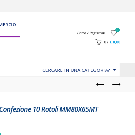
MERCIO
0
Entra / Registrati
0
/
€
0,00
CERCARE IN UNA CATEGORIA?
a Confezione 10 Rotoli MM80X65MT
a