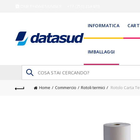
OUR PHONE NUMBER:
+77 (756) 334 876
INFORMATICA
CART
IMBALLAGGI
Search
for:
Home
Commercio
Rotoli termici
Rotolo Carta T