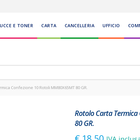
UCCE E TONER
CARTA
CANCELLERIA
UFFICIO
COM
ermica Confezione 10 Rotoli MM80X65MT 80 GR.
Rotolo Carta Termic
80 GR.
€
18,50
IVA inclus