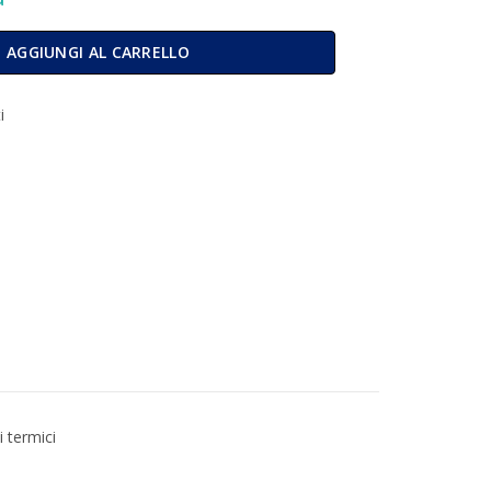
nfezione 10 Rotoli MM80X65MT 80 GR. quantità
AGGIUNGI AL CARRELLO
i
i termici