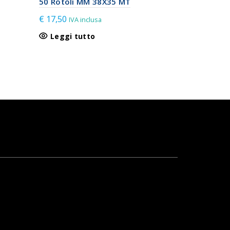
50 Rotoli MM 38X35 MT
Aggiungi
€
17,50
IVA inclusa
Leggi tutto