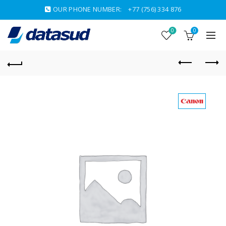
OUR PHONE NUMBER:
+77 (756) 334 876
0
0