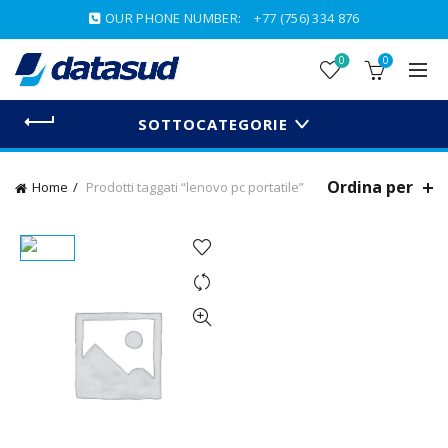
OUR PHONE NUMBER:
+77 (756) 334 876
0
0
SOTTOCATEGORIE
Ordina per
Home
Prodotti taggati “lenovo pc portatile”